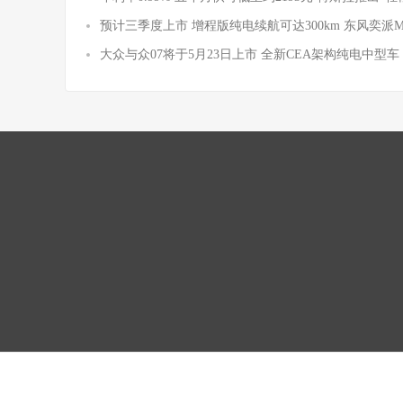
预计三季度上市 增程版纯电续航可达300km 东风奕派
大众与众07将于5月23日上市 全新CEA架构纯电中型车