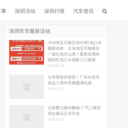
车事
深圳活动
深圳行情
汽车资讯
深圳车市最新活动
2026淘宝天猫京东618红包口令
最新清单：京东淘宝天猫最后
一波红包怎么领？最新实测有
效的红包口令领取入口更新
2026-06-10
分享荣誉的喜悦！广东长安车
友会八周年庆典圆满结束
2020-12-22
众新聚力菱动鹏城 广汽三菱深
圳众菱店正式开业
2020-12-15