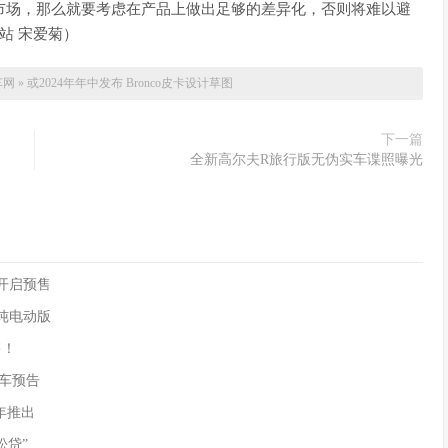
向市场，那么就要考虑在产品上做出足够的差异化，否则将难以避
本站 宋爱菊）
车网
»
或2024年年中发布 Bronco皮卡设计草图
下一篇
全新高尔夫R旅行版无伪实车谍照曝光
90开启预售
供纯电动版
售！
)新车预告
年推出
松贷”