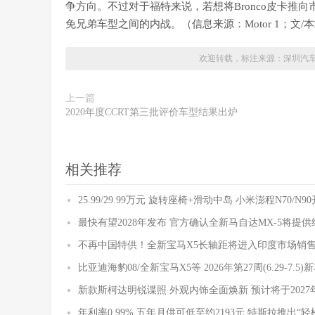
争方向。不过对于福特来说，若想将Bronco皮卡推
免兄弟车型之间的内战。（信息来源：Motor 1；文/
欢迎转载，标注来源：
深圳汽
上一篇
2020年度CCRT第三批评价车型结果出炉
相关推荐
25.99/29.99万元 旋转座椅+滑动中岛 小米澎程N70/N
最快有望2028年发布 官方确认全新马自达MX-5将提
不再中国特供！全新宝马X5长轴距将进入印度市场销
比亚迪海豹08/全新宝马X5等 2026年第27周(6.29-7.5
新款斯柯达明锐谍照 外观内饰全面焕新 预计将于2027
年利率0.99% 五年月供可低至约2193元 特斯拉推出“轻