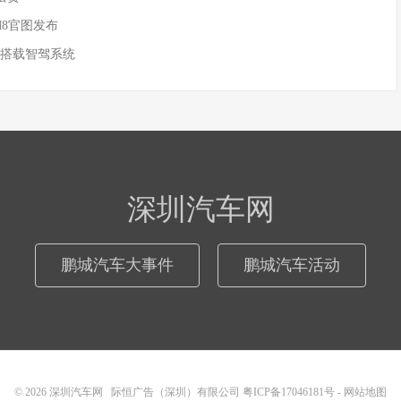
M8官图发布
 搭载智驾系统
深圳汽车网
鹏城汽车大事件
鹏城汽车活动
© 2026
深圳汽车网
际恒广告（深圳）有限公司
粤ICP备17046181号
-
网站地图