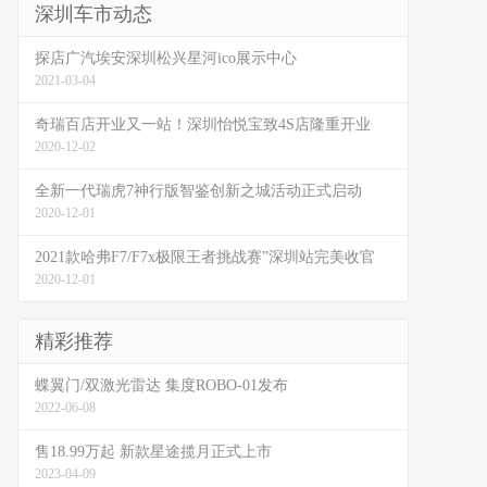
深圳车市动态
探店广汽埃安深圳松兴星河ico展示中心
2021-03-04
奇瑞百店开业又一站！深圳怡悦宝致4S店隆重开业
2020-12-02
全新一代瑞虎7神行版智鉴创新之城活动正式启动
2020-12-01
2021款哈弗F7/F7x极限王者挑战赛”深圳站完美收官
2020-12-01
精彩推荐
蝶翼门/双激光雷达 集度ROBO-01发布
2022-06-08
售18.99万起 新款星途揽月正式上市
2023-04-09