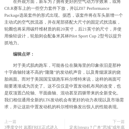
在外观方面，新车为了拥有更好的空气动力学效果，或将
C8.R赛车上的一些空力套件下放，并以Z07 Performance
Package选装套件的形式出现。据悉，该套件将在车头新增一个
主动式的空气扰流器，并在尾部搭配大尺寸的固定式扰流板，
轮圈也将采用碳纤维材质的前20英寸，后21英寸的尺寸，并使
用偷轻设计，轮胎则会配备米其林Pilot Sport Cup 2型号以提升
抓地力。
编辑点评：
对于美式肌肉跑车，可能各位在脑海里的印象依旧是那种
十字曲轴转速不高的“隆隆”的发动机声音，以及青烟滚滚的烧
胎画面。而对于美国国宝级跑车科尔维特来说，这样的画面可
能要逐渐成为历史了。这不仅仅是中置发动机布局的改变，也
是双顶置凸轮轴、平面曲轴、混动甚至四驱带来的全新变化。
我们相信通用全新的LT6发动机会有更好的动力表现以及市场需
求，并让这款中置发动机的科尔维特焕发出惊人的性能表现。
上一篇
下一篇
3季度交付 岚图FREE正式进入
定名Integra？广本“思域”或年底