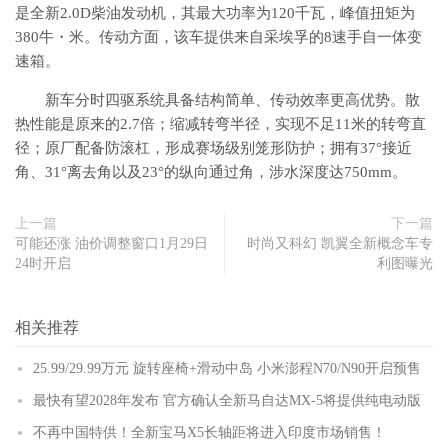
是全新2.0D柴油发动机，其最大功率为120千瓦，峰值扭矩为
380牛・米。传动方面，该车提供来自采埃孚的8速手自一体变
速箱。
新车分时四驱系统具备结构简单、传动效率更高优势。散
热性能是原来的2.7倍；缩减转弯半径，实现不足11米的转弯直
径；原厂配备防滚杠，形成赛场级别笼形防护；拥有37°接近
角、31°离去角以及23°的纵向通过角，涉水深度达750mm。
上一篇
下一篇
可能还涨 油价调整窗口1月29日
时尚又科幻 凯翼全新概念车专
24时开启
利图曝光
相关推荐
25.99/29.99万元 旋转座椅+滑动中岛 小米澎程N70/N90开启预售
最快有望2028年发布 官方确认全新马自达MX-5将提供纯电动版
不再中国特供！全新宝马X5长轴距将进入印度市场销售！