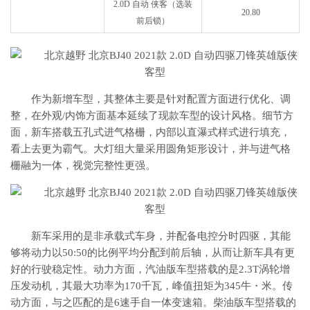
2.0D 自动 侠客（选装
20.80
前后锁）
作为新增车型，其整体主要是针对配置方面进行优化、调
整，在外观/内饰方面基本延续了现款车型的设计风格。细节方
面，新车搭载五孔式进气格栅，内部以直瀑式样式进行填充，
看上去更为霸气。大灯组大量采用圆角矩形设计，并与进气格
栅融为一体，视觉完整性更强。
新车采用的是非承载式车身，并配备电控分时四驱，其能
够将动力以50:50的比例平均分配到前后轴，从而让新车具有更
好的行驶稳定性。动力方面，汽油版车型搭载的是2.3T涡轮增
压发动机，其最大功率为170千瓦，峰值扭矩为345牛・米。传
动方面，与之匹配的是6速手自一体变速箱。柴油版车型搭载的