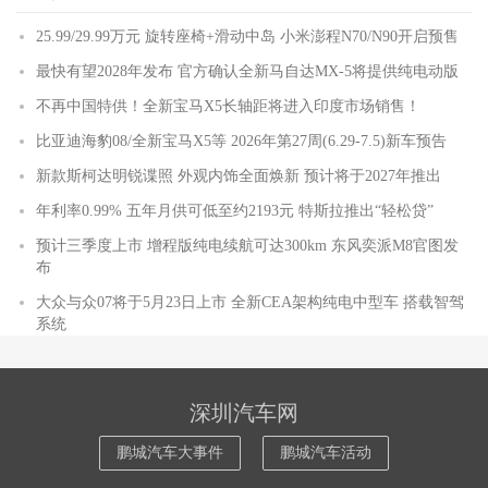
25.99/29.99万元 旋转座椅+滑动中岛 小米澎程N70/N90开启预售
最快有望2028年发布 官方确认全新马自达MX-5将提供纯电动版
不再中国特供！全新宝马X5长轴距将进入印度市场销售！
比亚迪海豹08/全新宝马X5等 2026年第27周(6.29-7.5)新车预告
新款斯柯达明锐谍照 外观内饰全面焕新 预计将于2027年推出
年利率0.99% 五年月供可低至约2193元 特斯拉推出“轻松贷”
预计三季度上市 增程版纯电续航可达300km 东风奕派M8官图发
布
大众与众07将于5月23日上市 全新CEA架构纯电中型车 搭载智驾
系统
深圳汽车网
鹏城汽车大事件
鹏城汽车活动