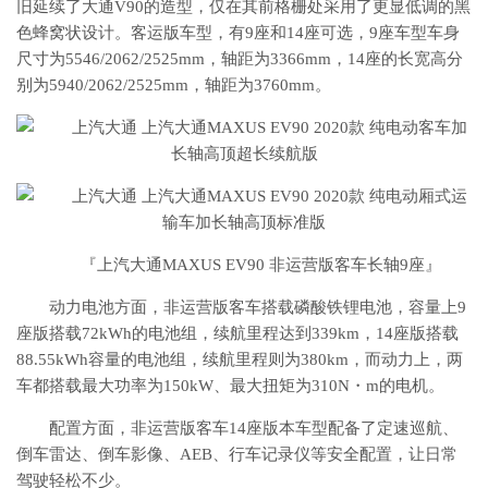
旧延续了大通V90的造型，仅在其前格栅处采用了更显低调的黑
色蜂窝状设计。客运版车型，有9座和14座可选，9座车型车身
尺寸为5546/2062/2525mm，轴距为3366mm，14座的长宽高分
别为5940/2062/2525mm，轴距为3760mm。
『上汽大通MAXUS EV90 非运营版客车长轴9座』
动力电池方面，
非运营版客车
搭载磷酸铁锂电池，容量上9
座版搭载72kWh的电池组，续航里程达到339km，14座版搭载
88.55kWh容量的电池组，续航里程则为380km，而动力上，两
车都搭载最大功率为150kW、最大扭矩为310N・m的电机。
配置方面，
非运营版客车
14座版本车型配备了定速巡航、
倒车雷达、倒车影像、AEB、行车记录仪等安全配置，让日常
驾驶轻松不少。