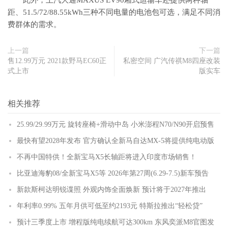
此外，上汽大通MAXUS EV90厢式运输车还提供两种轴
距、51.5/72/88.55kWh三种不同电量的电池包可选，满足不同消
费群体的需求。
上一篇
下一篇
售12.99万元 2021款野马EC60正
私密空间 广汽传祺M8四座改装
式上市
版实车
相关推荐
25.99/29.99万元 旋转座椅+滑动中岛 小米澎程N70/N90开启预售
最快有望2028年发布 官方确认全新马自达MX-5将提供纯电动版
不再中国特供！全新宝马X5长轴距将进入印度市场销售！
比亚迪海豹08/全新宝马X5等 2026年第27周(6.29-7.5)新车预告
新款斯柯达明锐谍照 外观内饰全面焕新 预计将于2027年推出
年利率0.99% 五年月供可低至约2193元 特斯拉推出“轻松贷”
预计三季度上市 增程版纯电续航可达300km 东风奕派M8官图发