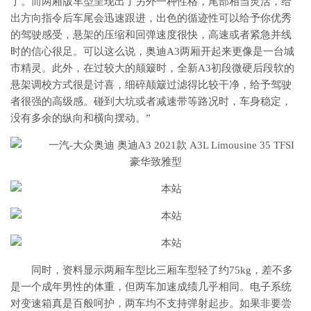
了。而两厢版车型呈现出了另外一种性格，尾部相当灵活，给
出方向指令后车尾会迅速跟进，出色的循迹性可以给予你优秀
的驾驶感受，悬架的压缩和回弹速度很快，高速或者紧急并线
时的信心很足。可以这么说，奥迪A3两厢开起来更像是一台城
市精灵。此外，在过较大的颠簸时，全新A3初段微硬后段软的
悬架调校方式很是讨喜，细碎颠簸过滤得比较干净，给予驾驶
者很强的高级感。碰到大坑或者减速带等路况时，车身稳定，
没有多余的纵向和横向摆动。”
同时，资料显示两厢车型比三厢车型轻了约75kg，差不多
是一个成年男性的体重，但两车加速成绩几乎相同。电子系统
对变速箱真是百般呵护，两车均不支持弹射起步。如果非要尝