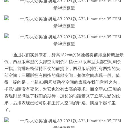
通过我们实测来看，身高182cm的体验者将前排座椅调至最
低，两厢版车型的头部空间剩余四指/三厢版车型头部空间剩余
三指。前排座椅保持不变的前提下，两厢版后排拥有两指的头
部空间；三厢版拥有四指的腿部空间，整体空间表现一般。值
得一提的是，全新A3两厢版乘坐空间的表现在我们意料之内，
毕竟轴距没有变化，对它也没有太高的要求。而全新A3三厢的
表现则是满足了我们的期待，加长的轴距带来了立竿见影的效
果，后排表现已经可以和主打大空间的轩逸、朗逸平起平坐
了。