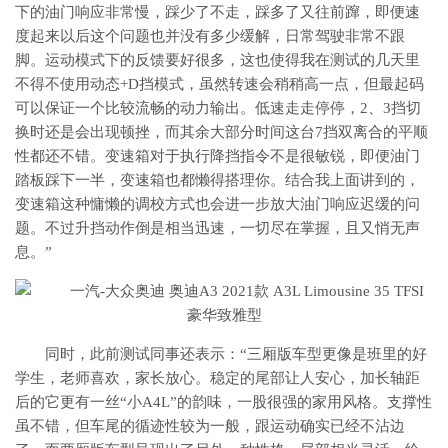
下的油门响应非常慢，踩少了不走，踩多了又往前蹿，即便速
度起来以后这个问题也并没有多少缓解，日常驾驶非常不跟
脚。运动模式下的反馈要好很多，这也使得我在测试的几天里
不得不使用动态+D挡模式，虽然转速会稍稍高一点，但最起码
可以保证一个比较流畅的动力输出。低速走走停停，2、3挡切
换时还是会出现顿挫，而其余大部分时间这台7挡双离合的平顺
性都还不错。变速箱对于执行降挡指令不是很敏锐，即便油门
踏板踩下一半，变速箱也都懒得搭理你。结合我上面讲到的，
变速箱这种慵懒的调校方式也会进一步放大油门响应迟缓的问
题。不过升挡动作倒是相当迅速，一切尽在掌握，且又悄无声
息。”
同时，此前测试同事还表示：“三厢版车型更像是班里的好
学生，老师喜欢，家长放心。稳定的尾部让人安心，加长轴距
后的它更有一丝“小A4L”的韵味，一股很强的家用风格。支撑性
虽不错，但车尾的循迹性较为一般，跟运动确实已经不沾边