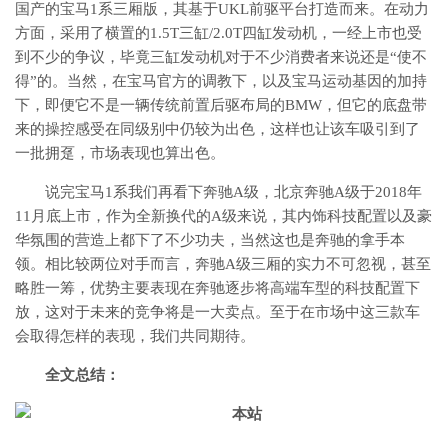
国产的宝马1系三厢版，其基于UKL前驱平台打造而来。在动力
方面，采用了横置的1.5T三缸/2.0T四缸发动机，一经上市也受
到不少的争议，毕竟三缸发动机对于不少消费者来说还是“使不
得”的。当然，在宝马官方的调教下，以及宝马运动基因的加持
下，即便它不是一辆传统前置后驱布局的BMW，但它的底盘带
来的操控感受在同级别中仍较为出色，这样也让该车吸引到了
一批拥趸，市场表现也算出色。
说完宝马1系我们再看下奔驰A级，北京奔驰A级于2018年
11月底上市，作为全新换代的A级来说，其内饰科技配置以及豪
华氛围的营造上都下了不少功夫，当然这也是奔驰的拿手本
领。相比较两位对手而言，奔驰A级三厢的实力不可忽视，甚至
略胜一筹，优势主要表现在奔驰逐步将高端车型的科技配置下
放，这对于未来的竞争将是一大卖点。至于在市场中这三款车
会取得怎样的表现，我们共同期待。
全文总结：