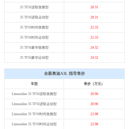
35 TFSI进取致雅型
20.31
35 TFSI进取运动型
20.31
35 TFSI时尚致雅型
22.33
35 TFSI时尚运动型
22.33
35 TFSI豪华致雅型
24.32
35 TFSI豪华运动型
24.32
全新奥迪A3L 指导售价
车型
售价（万元）
Limousline 35 TFSI进取致雅型
20.96
Limousline 35 TFSI进取运动型
20.96
Limousline 35 TFSI时尚致雅型
22.98
Limousline 35 TFSI时尚运动型
22.98