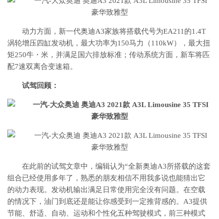
动力方面，新一代奥迪A3家族将搭载代号为EA211的1.4T
涡轮增压四缸发动机，最大功率为150马力（110kW），最大扭
矩250牛・米，并满足国六排放标准；传动系统方面，新车将匹
配7速双离合变速箱。
试驾回顾：
在此前的试驾文章中，编辑认为“全新奥迪A3所搭载的这套
组合已经使用多年了，熟悉的朋友相信不用我多说也能猜出它
的动力表现。发动机输出满足日常使用完全没有问题。在空载
的情况下，油门到底还是能让你感受到一定推背感的。A3提供
节能、舒适、自动、运动和个性化五种驾驶模式，前三种模式