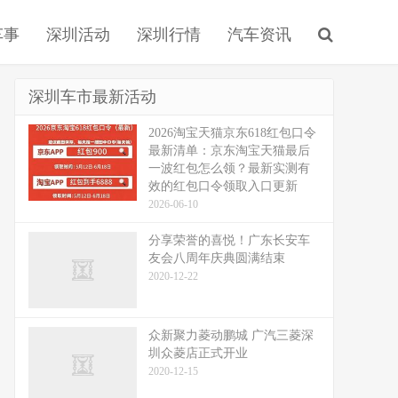
车事
深圳活动
深圳行情
汽车资讯
深圳车市最新活动
2026淘宝天猫京东618红包口令
最新清单：京东淘宝天猫最后
一波红包怎么领？最新实测有
效的红包口令领取入口更新
2026-06-10
分享荣誉的喜悦！广东长安车
友会八周年庆典圆满结束
2020-12-22
众新聚力菱动鹏城 广汽三菱深
圳众菱店正式开业
2020-12-15