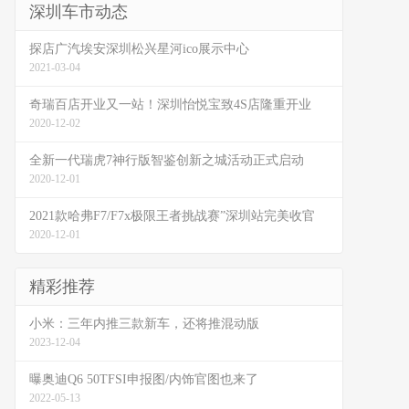
深圳车市动态
探店广汽埃安深圳松兴星河ico展示中心
2021-03-04
奇瑞百店开业又一站！深圳怡悦宝致4S店隆重开业
2020-12-02
全新一代瑞虎7神行版智鉴创新之城活动正式启动
2020-12-01
2021款哈弗F7/F7x极限王者挑战赛”深圳站完美收官
2020-12-01
精彩推荐
小米：三年内推三款新车，还将推混动版
2023-12-04
曝奥迪Q6 50TFSI申报图/内饰官图也来了
2022-05-13