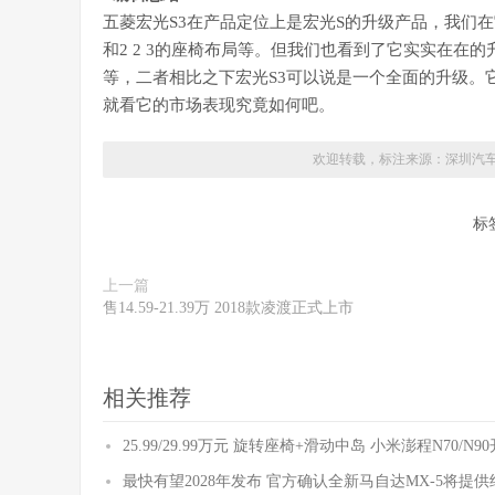
五菱宏光S3在产品定位上是宏光S的升级产品，我们
和2 2 3的座椅布局等。但我们也看到了它实实在
等，二者相比之下宏光S3可以说是一个全面的升级。
就看它的市场表现究竟如何吧。
欢迎转载，标注来源：
深圳汽
标
上一篇
售14.59-21.39万 2018款凌渡正式上市
相关推荐
25.99/29.99万元 旋转座椅+滑动中岛 小米澎程N70/N
最快有望2028年发布 官方确认全新马自达MX-5将提