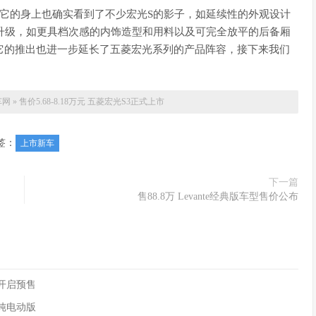
在它的身上也确实看到了不少宏光S的影子，如延续性的外观设计
在的升级，如更具档次感的内饰造型和用料以及可完全放平的后备厢
它的推出也进一步延长了五菱宏光系列的产品阵容，接下来我们
车网
»
售价5.68-8.18万元 五菱宏光S3正式上市
签：
上市新车
下一篇
售88.8万 Levante经典版车型售价公布
90开启预售
供纯电动版