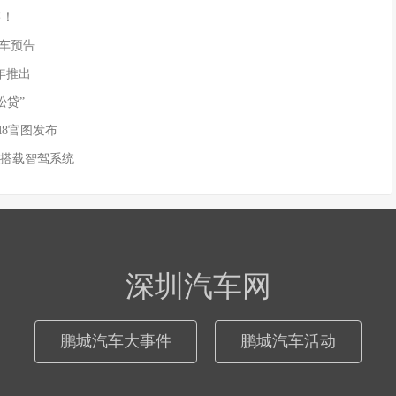
售！
)新车预告
年推出
松贷”
M8官图发布
 搭载智驾系统
深圳汽车网
鹏城汽车大事件
鹏城汽车活动