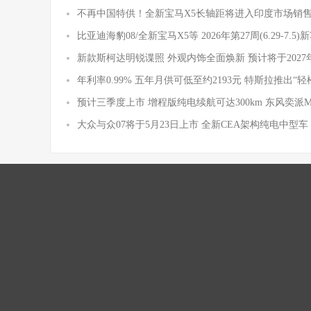
不再中国特供！全新宝马X5长轴距将进入印度市场销
比亚迪海豹08/全新宝马X5等 2026年第27周(6.29-7.5
新款斯柯达明锐谍照 外观内饰全面焕新 预计将于2027
年利率0.99% 五年月供可低至约2193元 特斯拉推出“轻
预计三季度上市 增程版纯电续航可达300km 东风奕派
大众与众07将于5月23日上市 全新CEA架构纯电中型车