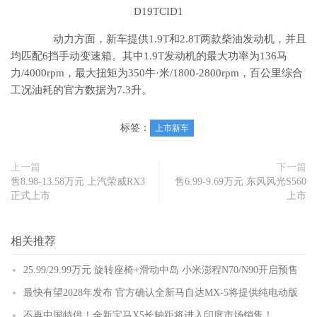
动力方面，新车提供1.9T和2.8T两款柴油发动机，并且
均匹配6挡手动变速箱。其中1.9T发动机的最大功率为136马
力/4000rpm，最大扭矩为350牛·米/1800-2800rpm，百公里综合
工况油耗的官方数据为7.3升。
标签：
上市新车
上一篇
下一篇
售8.98-13.58万元 上汽荣威RX3
售6.99-9.69万元 东风风光S560
正式上市
上市
相关推荐
25.99/29.99万元 旋转座椅+滑动中岛 小米澎程N70/N90开启预售
最快有望2028年发布 官方确认全新马自达MX-5将提供纯电动版
不再中国特供！全新宝马X5长轴距将进入印度市场销售！