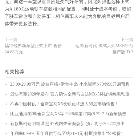
元。而这一车型设置自然是受到好评的，因此奔驰也选择正式
为A 180 L运动轿车搭载相同的配置，同时处于成本考虑，取消
了驻车雷达和自动驻车，相信新车未来能为奔驰的目标用户群
体带来更多选择。
上一篇
下一篇
福特锐界新车型正式上市 售价
迈向新时代 试驾大众MEB平台
24.68万元
量产版ID.3
相关推荐
25.99/29.99万元 旋转座椅+滑动中岛 小米澎程N70/N90开启预售
最快有望2028年发布 官方确认全新马自达MX-5将提供纯电动版
不再中国特供！全新宝马X5长轴距将进入印度市场销售！
比亚迪海豹08/全新宝马X5等 2026年第27周(6.29-7.5)新车预告
新款斯柯达明锐谍照 外观内饰全面焕新 预计将于2027年推出
年利率0.99% 五年月供可低至约2193元 特斯拉推出“轻松贷”