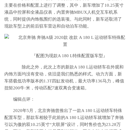
主要在价格和配置上进行了调整，其中，新车增加了10.25英寸
液晶中控屏和全液晶仪表，内置奔驰MBUX人机交互车机系
统，同时提供内饰氛围灯的选装项。与此同时，新车还取消了
现款车型上的前后驻车雷达和自动泊车功能。
『配图为现款A 180 L特殊配置版车型』
除此之外，此次上市的新款A 180 L运动轿车在外观和
内饰方面均没有变动，依旧是我们熟悉的样式。动力方面，新
车搭载低功率版本的1.3T四缸发动机，最大功率136马力，峰值
扭矩200牛·米，传动匹配7速双离合变速箱。
编辑点评：
2020年5月，北京奔驰曾推出了一款A 180 L运动轿车特殊
配置车型，那款车相较于此前的A 180 L运动轿车就增加了奔驰
引以为傲的双10.25英寸“大联屏”设计，同时售价也为23.28万