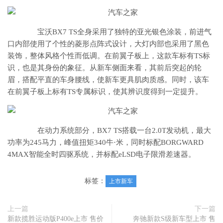
宝沃BX7 TS全身采用了独特的亚光银色涂装，前进气
口内部使用了个性的菱形点阵式设计，大灯内部也采用了黑色
装饰，整体风格个性而低调。在前翼子板上，这款车标有TS标
识，也是其身份的象征。从新车侧面来看，其前后突起的轮
眉，搭配平直的车身腰线，使新车更具肌肉质感。同时，该车
在前翼子板上标有TS专属标识，使其辨识度得到一定提升。
在动力系统部分，BX7 TS搭载一台2.0T发动机，最大
功率为245马力，峰值扭矩340牛·米，同时标配BORGWARD
4MAX智能全时四驱系统，并标配eLSD电子限滑差速器。
标签：
上市新车
上一篇
下一篇
新款揽胜运动版P400e上市 售价
奔驰新款S级新车型上市 售