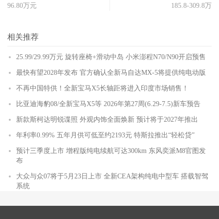
96.80万元
185.8-309.8万
相关推荐
25.99/29.99万元 旋转座椅+滑动中岛 小米澎程N70/N90开启预售
最快有望2028年发布 官方确认全新马自达MX-5将提供纯电动版
不再中国特供！全新宝马X5长轴距将进入印度市场销售！
比亚迪海豹08/全新宝马X5等 2026年第27周(6.29-7.5)新车预告
新款斯柯达明锐谍照 外观内饰全面焕新 预计将于2027年推出
年利率0.99% 五年月供可低至约2193元 特斯拉推出“轻松贷”
预计三季度上市 增程版纯电续航可达300km 东风奕派M8官图发
布
大众与众07将于5月23日上市 全新CEA架构纯电中型车 搭载智驾
系统