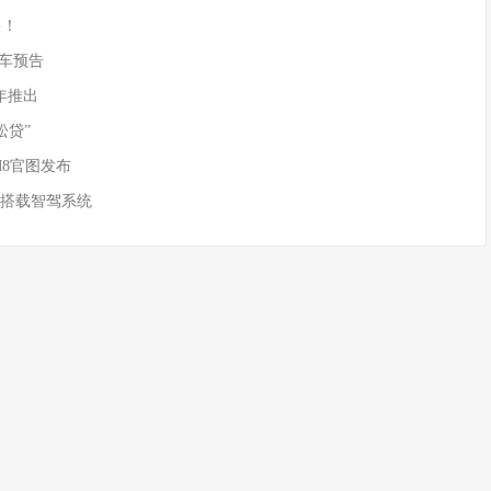
售！
)新车预告
年推出
松贷”
M8官图发布
 搭载智驾系统