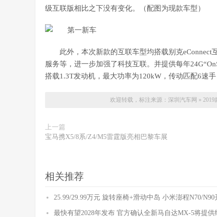
级互联版相比之下没有变化。（配图为现款车型）
此外，本次新款的互联车型均搭载别克eConne
服务等，进一步加强了科技互联。并提供每年24G“On
搭载1.3T发动机，最大功率为120kW，传动匹配6速
欢迎转载，标注来源：
深圳汽车网
»
201
上一篇
宝马携X5/8系/Z4/M5雷霆版亮相巴黎车展
相关推荐
25.99/29.99万元 旋转座椅+滑动中岛 小米澎程N70/N
最快有望2028年发布 官方确认全新马自达MX-5将提