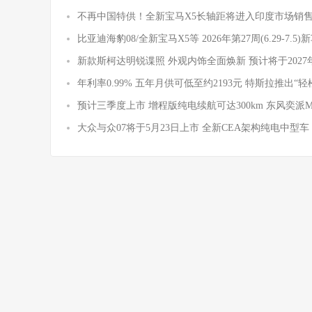
不再中国特供！全新宝马X5长轴距将进入印度市场销
比亚迪海豹08/全新宝马X5等 2026年第27周(6.29-7.5
新款斯柯达明锐谍照 外观内饰全面焕新 预计将于2027
年利率0.99% 五年月供可低至约2193元 特斯拉推出“轻
预计三季度上市 增程版纯电续航可达300km 东风奕派
大众与众07将于5月23日上市 全新CEA架构纯电中型车