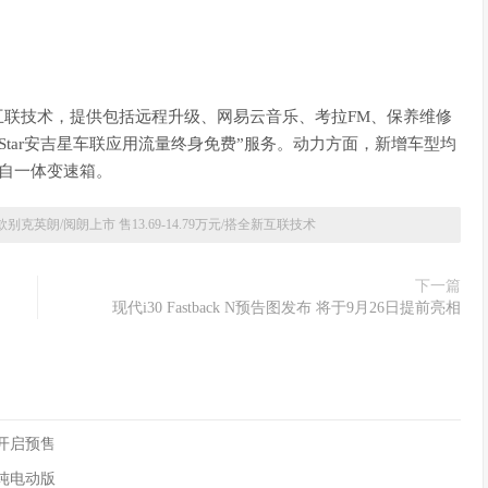
ct互联技术，提供包括远程升级、网易云音乐、考拉FM、保养维修
Star安吉星车联应用流量终身免费”服务。动力方面，新增车型均
手自一体变速箱。
9款别克英朗/阅朗上市 售13.69-14.79万元/搭全新互联技术
下一篇
现代i30 Fastback N预告图发布 将于9月26日提前亮相
90开启预售
供纯电动版