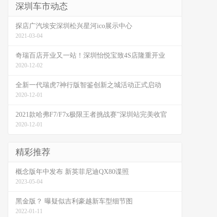
深圳车市动态
探店广汽埃安深圳松兴星河ico展示中心
2021-03-04
奇瑞百店开业又一站！深圳怡悦宝致4S店隆重开业
2020-12-02
全新一代瑞虎7神行版智鉴创新之城活动正式启动
2020-12-01
2021款哈弗F7/F7x极限王者挑战赛”深圳站完美收官
2020-12-01
精彩推荐
概念版年中发布 新英菲尼迪QX80谍照
2023-05-04
黑金版？ 曝疑似吉利豪越新车型细节图
2022-01-11