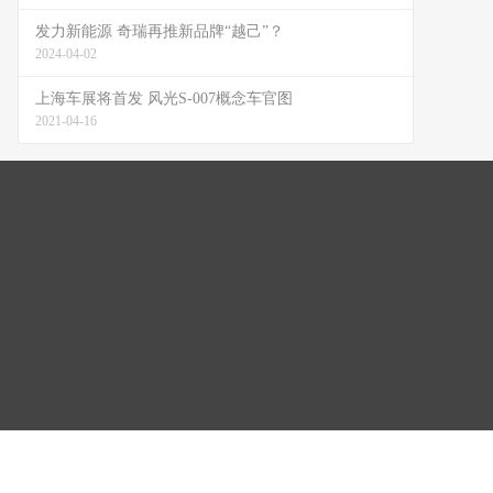
发力新能源 奇瑞再推新品牌“越己”？
2024-04-02
上海车展将首发 风光S-007概念车官图
2021-04-16