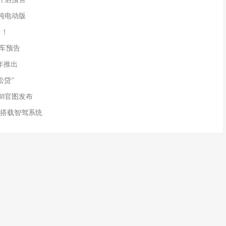
供纯电动版
售！
)新车预告
年推出
松贷”
M8官图发布
 搭载智驾系统