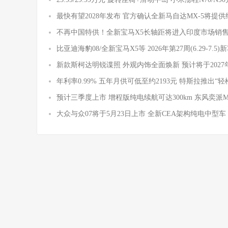
最快有望2028年发布 官方确认全新马自达MX-5将提
不再中国特供！全新宝马X5长轴距将进入印度市场销
比亚迪海豹08/全新宝马X5等 2026年第27周(6.29-7.5
新款斯柯达明锐谍照 外观内饰全面焕新 预计将于2027
年利率0.99% 五年月供可低至约2193元 特斯拉推出“轻
预计三季度上市 增程版纯电续航可达300km 东风奕派
大众与众07将于5月23日上市 全新CEA架构纯电中型车