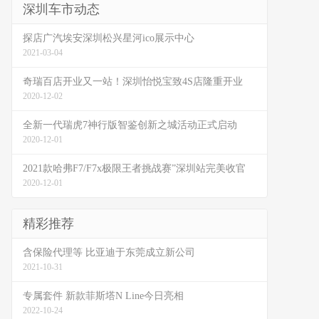
深圳车市动态
探店广汽埃安深圳松兴星河ico展示中心
2021-03-04
奇瑞百店开业又一站！深圳怡悦宝致4S店隆重开业
2020-12-02
全新一代瑞虎7神行版智鉴创新之城活动正式启动
2020-12-01
2021款哈弗F7/F7x极限王者挑战赛”深圳站完美收官
2020-12-01
精彩推荐
含保险代理等 比亚迪于东莞成立新公司
2021-10-31
专属套件 新款菲斯塔N Line今日亮相
2022-10-24