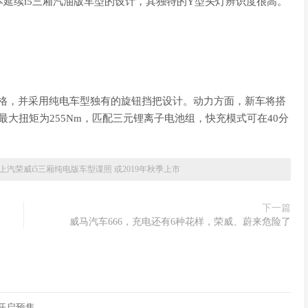
延续i5三厢汽油版车型的设计，其独特的Y型头灯辨识度很高。
风格，并采用纯电车型独有的旋钮挡把设计。动力方面，新车将搭
kW，最大扭矩为255Nm，匹配三元锂离子电池组，快充模式可在40分
上汽荣威i5三厢纯电版车型谍照 或2019年秋季上市
下一篇
威马汽车666，充电还有6种花样，荣威、蔚来危险了
90开启预售