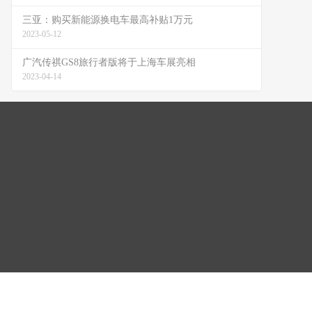
三亚：购买新能源换电车最高补贴1万元
2023-05-12
广汽传祺GS8旅行者版将于上海车展亮相
2023-04-14