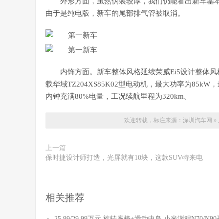
外形方面，虽然伪装较厚，我们仍能看出新车基本
由于是纯电版，新车的尾部排气管被取消。
内饰方面。新车整体风格延续荣威Ei5设计整体
载华域TZ204XS85K02型电动机，最大功率为85
内钟充满80%电量，工况续航里程为320km。
欢迎转载，标注来源：
深圳汽车网
»
上一篇
保时捷设计师打造，光屏就有10块，这款SUV特来电
相关推荐
25.99/29.99万元 旋转座椅+滑动中岛 小米澎程N70/N