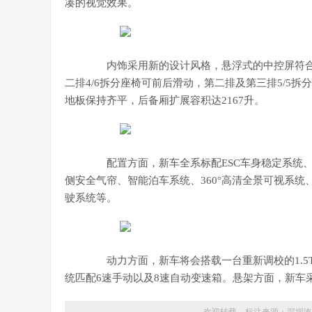
凑的视觉效果。
内饰采用新的设计风格，悬浮式的中控屏符合当前
二排4/6拆分座椅可前后滑动，第二排及第三排5/5
地板保持齐平，后备厢扩展容积达2167升。
配置方面，新车全系标配ESC车身稳定系统、A
侧安全气帘、智能泊车系统、360°高清全景可视系统
驶系统等。
动力方面，新车将会搭载一台重新调校的1.5T发
统匹配6速手动以及8速自动变速箱。悬架方面，新车