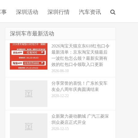
车事
深圳活动
深圳行情
汽车资讯
深圳车市最新活动
2026淘宝天猫京东618红包口令
最新清单：京东淘宝天猫最后
一波红包怎么领？最新实测有
效的红包口令领取入口更新
2026-06-10
分享荣誉的喜悦！广东长安车
友会八周年庆典圆满结束
2020-12-22
众新聚力菱动鹏城 广汽三菱深
圳众菱店正式开业
2020-12-15