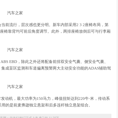
流行，层次感也更分明。新车内部采用2 3 2座椅布局，第
拆分座椅靠背均可前后角度调节。此外，两排座椅放倒后可与行李厢
BS EBD，除此之外还将配备前排双安全气囊、侧安全气囊、
、集成盲区监测和车道偏离预警两大主动安全功能的ADAS辅助驾
动机，最大功率为150马力，峰值扭矩达到220牛·米，传动系
采用的是前麦弗逊独立悬架和后多连杆独立悬架组合。