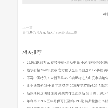
欢迎转载，标注来源：
深圳汽
标
上一篇
售49.8-72.8万元 新XF Sportbrake上市
相关推荐
25.99/29.99万元 旋转座椅+滑动中岛 小米澎程N70/N
最快有望2028年发布 官方确认全新马自达MX-5将提
不再中国特供！全新宝马X5长轴距将进入印度市场销
比亚迪海豹08/全新宝马X5等 2026年第27周(6.29-7.5
新款斯柯达明锐谍照 外观内饰全面焕新 预计将于2027
年利率0.99% 五年月供可低至约2193元 特斯拉推出“轻