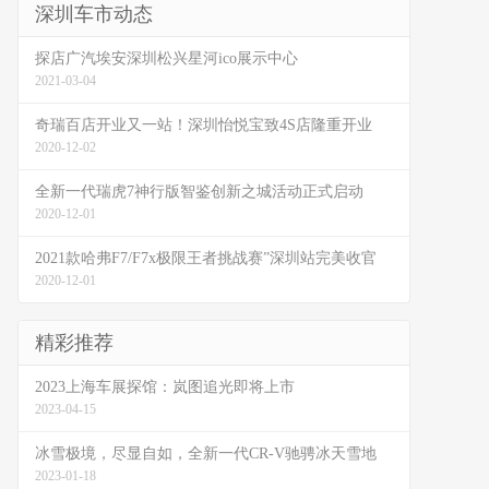
深圳车市动态
探店广汽埃安深圳松兴星河ico展示中心
2021-03-04
奇瑞百店开业又一站！深圳怡悦宝致4S店隆重开业
2020-12-02
全新一代瑞虎7神行版智鉴创新之城活动正式启动
2020-12-01
2021款哈弗F7/F7x极限王者挑战赛”深圳站完美收官
2020-12-01
精彩推荐
2023上海车展探馆：岚图追光即将上市
2023-04-15
冰雪极境，尽显自如，全新一代CR-V驰骋冰天雪地
2023-01-18