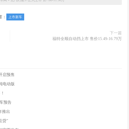
车网
»
北汽幻速S7正式上市 售7.88-11.58万
签：
上市新车
下一篇
福特全顺自动挡上市 售价15.49-16.79万
90开启预售
供纯电动版
售！
)新车预告
年推出
松贷”