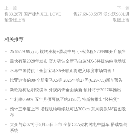
上一篇
下一篇
售33.28万 国产捷豹XEL LOVE
售27.69-50.59万 沃尔沃S60L进
挚爱版上市
取版上市
相关推荐
25.99/29.99万元 旋转座椅+滑动中岛 小米澎程N70/N90开启预售
最快有望2028年发布 官方确认全新马自达MX-5将提供纯电动版
不再中国特供！全新宝马X5长轴距将进入印度市场销售！
比亚迪海豹08/全新宝马X5等 2026年第27周(6.29-7.5)新车预告
新款斯柯达明锐谍照 外观内饰全面焕新 预计将于2027年推出
年利率0.99% 五年月供可低至约2193元 特斯拉推出“轻松贷”
预计三季度上市 增程版纯电续航可达300km 东风奕派M8官图发
布
大众与众07将于5月23日上市 全新CEA架构纯电中型车 搭载智驾
系统