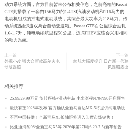
动力系统方面，官方目前暂未公布相关信息，之前亮相的Passat
GTE则搭载了一套由156马力的1.4TSI汽油发动机和116马力的
电动机组成的插电式混动系统，其综合最大功率为218马力。传
动系统匹配6速双离合自动变速箱。Passat GTE百公里综合油耗
1.6-1.7升，纯电动续航里程50公里，迈腾PHEV应该会采用相同
的动力系统。
上一篇
下一篇
外观小改 曝大众新款高尔夫电
续航大幅度提升 日产新一代聆
动版谍照
风谍照露出
相关推荐
25.99/29.99万元 旋转座椅+滑动中岛 小米澎程N70/N90开启预售
最快有望2028年发布 官方确认全新马自达MX-5将提供纯电动版
不再中国特供！全新宝马X5长轴距将进入印度市场销售！
比亚迪海豹08/全新宝马X5等 2026年第27周(6.29-7.5)新车预告