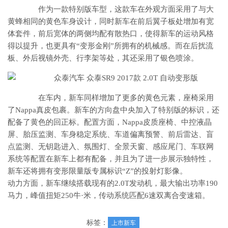
作为一款特别版车型，这款车在外观方面采用了与大
黄蜂相同的黄色车身设计，同时新车在前后翼子板处增加有宽
体套件，前后宽体的两侧均配有散热口，使得新车的运动风格
得以提升，也更具有“变形金刚”所拥有的机械感。而在后扰流
板、外后视镜外壳、行李架等处，其还采用了银色喷涂。
在车内，新车同样增加了更多的黄色元素，座椅采用
了Nappa真皮包裹。新车的方向盘中央加入了特别版的标识，还
配备了黄色的回正标。配置方面，Nappa皮质座椅、中控液晶
屏、胎压监测、车身稳定系统、车道偏离预警、前后雷达、盲
点监测、无钥匙进入、氛围灯、全景天窗、感应尾门、车联网
系统等配置在新车上都有配备，并且为了进一步展示独特性，
新车还将拥有变形限量版专属标识“Z”的投射灯影像。
动力方面，新车继续搭载现有的2.0T发动机，最大输出功率190
马力，峰值扭矩250牛·米，传动系统匹配6速双离合变速箱。
标签：
上市新车