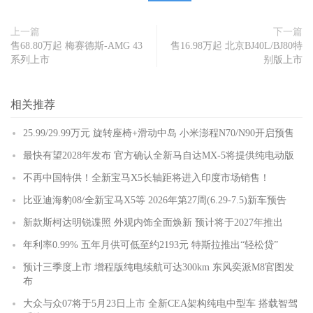
上一篇
下一篇
售68.80万起 梅赛德斯-AMG 43
售16.98万起 北京BJ40L/BJ80特
系列上市
别版上市
相关推荐
25.99/29.99万元 旋转座椅+滑动中岛 小米澎程N70/N90开启预售
最快有望2028年发布 官方确认全新马自达MX-5将提供纯电动版
不再中国特供！全新宝马X5长轴距将进入印度市场销售！
比亚迪海豹08/全新宝马X5等 2026年第27周(6.29-7.5)新车预告
新款斯柯达明锐谍照 外观内饰全面焕新 预计将于2027年推出
年利率0.99% 五年月供可低至约2193元 特斯拉推出“轻松贷”
预计三季度上市 增程版纯电续航可达300km 东风奕派M8官图发
布
大众与众07将于5月23日上市 全新CEA架构纯电中型车 搭载智驾