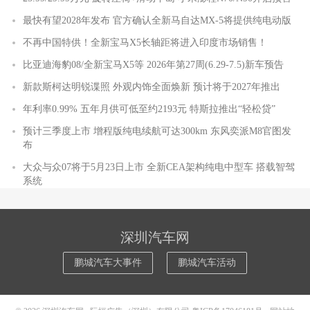
最快有望2028年发布 官方确认全新马自达MX-5将提供纯电动版
不再中国特供！全新宝马X5长轴距将进入印度市场销售！
比亚迪海豹08/全新宝马X5等 2026年第27周(6.29-7.5)新车预告
新款斯柯达明锐谍照 外观内饰全面焕新 预计将于2027年推出
年利率0.99% 五年月供可低至约2193元 特斯拉推出“轻松贷”
预计三季度上市 增程版纯电续航可达300km 东风奕派M8官图发
布
大众与众07将于5月23日上市 全新CEA架构纯电中型车 搭载智驾
系统
深圳汽车网
鹏城汽车大事件
鹏城汽车活动