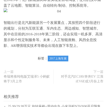
盖了云地图、智能算法、自动转向/制动、控制系统等。
智能出行是北汽新能源另一个发展重点，其按照四个阶段进行
的规划，分别为互联互通、车内生态、周边感知、智慧城市。
其中在目前的2016-2018年第二阶段，还会实现一机多屏、高清
显示和个性定制服务等。未来，人工智能座舱、风挡全息投
影、AR增强现实技术等都会出现在旗下车型上。
标签：
2017上海车展
上一篇
下一篇
奇瑞将推纯电版艾瑞泽5 小蚂蚁
对手北汽EC180/奔奔EV 江淮
将于3月上市
iEV6E或3月份上市
相关推荐
25.99/29.99万元 旋转座椅+滑动中岛 小米澎程N70/N90开启预售