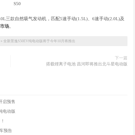
.0L三款自然吸气发动机，匹配5速手动(1.5L)、6速手动(2.0L)及
向市场
。
»
全新景逸S50EV纯电动版将于今年10月将推出
下一篇
搭载锂离子电池 昌河即将推出北斗星电动版
90开启预售
供纯电动版
售！
)新车预告