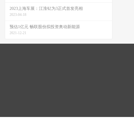
2023上海车展：江淮钇为3正式首发亮相
2023-04-18
预估1亿元 畅联股份拟投资奥动新能源
2021-12-21