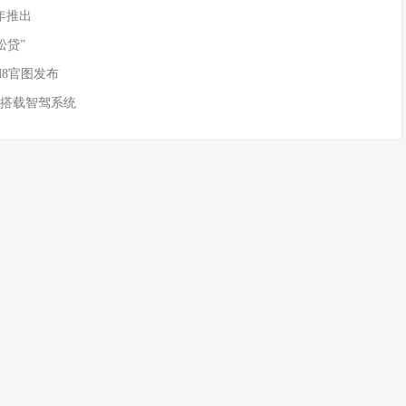
年推出
松贷”
M8官图发布
 搭载智驾系统