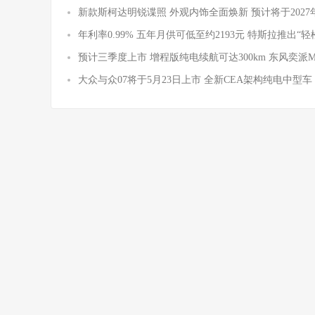
新款斯柯达明锐谍照 外观内饰全面焕新 预计将于2027
年利率0.99% 五年月供可低至约2193元 特斯拉推出“轻
预计三季度上市 增程版纯电续航可达300km 东风奕派
大众与众07将于5月23日上市 全新CEA架构纯电中型车