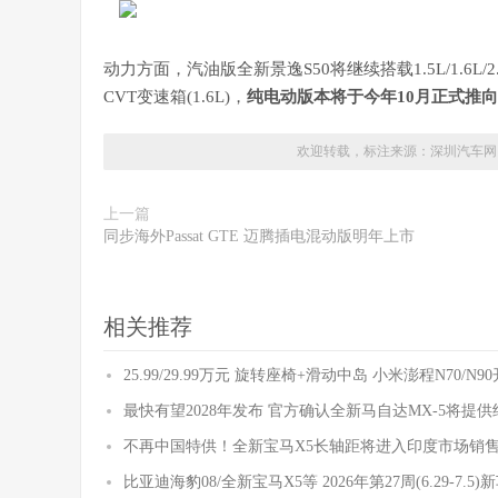
动力方面，汽油版全新景逸S50将继续搭载1.5L/1.6L/2
CVT变速箱(1.6L)，
纯电动版本将于今年10月正式推
欢迎转载，标注来源：
深圳汽车网
上一篇
同步海外Passat GTE 迈腾插电混动版明年上市
相关推荐
25.99/29.99万元 旋转座椅+滑动中岛 小米澎程N70/N
最快有望2028年发布 官方确认全新马自达MX-5将提
不再中国特供！全新宝马X5长轴距将进入印度市场销
比亚迪海豹08/全新宝马X5等 2026年第27周(6.29-7.5