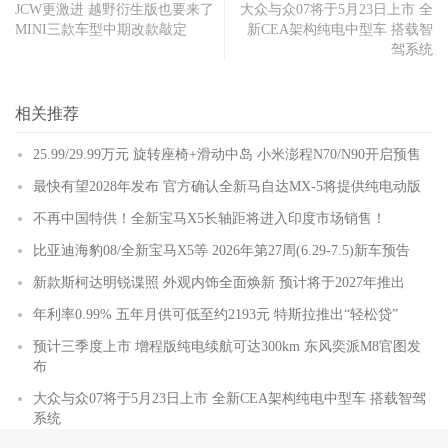
JCW更激进 越野衍生版也要来了
大众与众07将于5月23日上市 全
MINI三款车型中期改款敲定
新CEA架构纯电中型车 搭载智
驾系统
相关推荐
25.99/29.99万元 旋转座椅+滑动中岛 小米澎程N70/N90开启预售
最快有望2028年发布 官方确认全新马自达MX-5将提供纯电动版
不再中国特供！全新宝马X5长轴距将进入印度市场销售！
比亚迪海豹08/全新宝马X5等 2026年第27周(6.29-7.5)新车预告
新款斯柯达明锐谍照 外观内饰全面焕新 预计将于2027年推出
年利率0.99% 五年月供可低至约2193元 特斯拉推出“轻松贷”
预计三季度上市 增程版纯电续航可达300km 东风奕派M8官图发
布
大众与众07将于5月23日上市 全新CEA架构纯电中型车 搭载智驾
系统