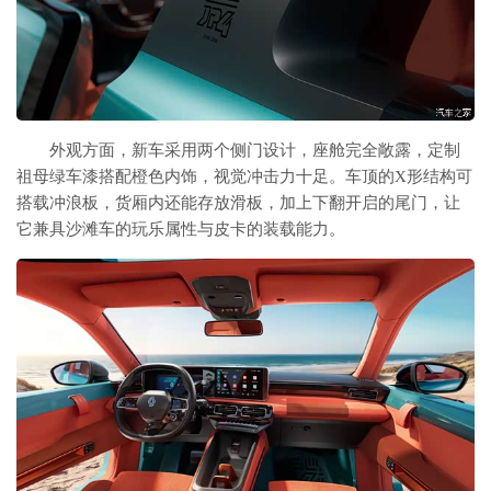
外观方面，新车采用两个侧门设计，座舱完全敞露，定制
祖母绿车漆搭配橙色内饰，视觉冲击力十足。车顶的X形结构可
搭载冲浪板，货厢内还能存放滑板，加上下翻开启的尾门，让
它兼具沙滩车的玩乐属性与皮卡的装载能力。