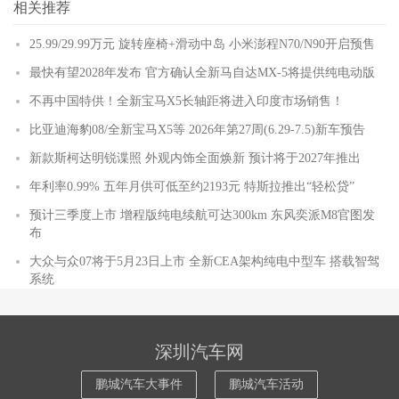
相关推荐
25.99/29.99万元 旋转座椅+滑动中岛 小米澎程N70/N90开启预售
最快有望2028年发布 官方确认全新马自达MX-5将提供纯电动版
不再中国特供！全新宝马X5长轴距将进入印度市场销售！
比亚迪海豹08/全新宝马X5等 2026年第27周(6.29-7.5)新车预告
新款斯柯达明锐谍照 外观内饰全面焕新 预计将于2027年推出
年利率0.99% 五年月供可低至约2193元 特斯拉推出“轻松贷”
预计三季度上市 增程版纯电续航可达300km 东风奕派M8官图发
布
大众与众07将于5月23日上市 全新CEA架构纯电中型车 搭载智驾
系统
深圳汽车网
鹏城汽车大事件
鹏城汽车活动