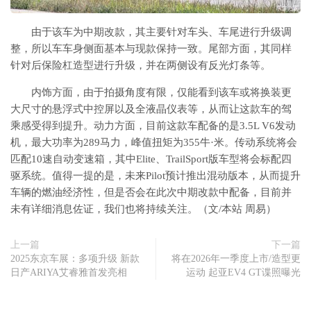
由于该车为中期改款，其主要针对车头、车尾进行升级调
整，所以车车身侧面基本与现款保持一致。尾部方面，其同样
针对后保险杠造型进行升级，并在两侧设有反光灯条等。
内饰方面，由于拍摄角度有限，仅能看到该车或将换装更
大尺寸的悬浮式中控屏以及全液晶仪表等，从而让这款车的驾
乘感受得到提升。动力方面，目前这款车配备的是3.5L V6发动
机，最大功率为289马力，峰值扭矩为355牛·米。传动系统将会
匹配10速自动变速箱，其中Elite、TrailSport版车型将会标配四
驱系统。值得一提的是，未来Pilot预计推出混动版本，从而提升
车辆的燃油经济性，但是否会在此次中期改款中配备，目前并
未有详细消息佐证，我们也将持续关注。（文/本站 周易）
上一篇
下一篇
2025东京车展：多项升级 新款
将在2026年一季度上市/造型更
日产ARIYA艾睿雅首发亮相
运动 起亚EV4 GT谍照曝光