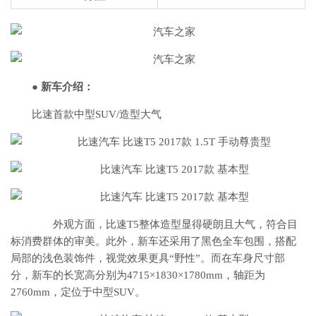
●
新车介绍：
比速首款中型SUV/造型大气
外观方面，比速T5整体造型显得硬朗且大气，符合目
标消费群体的审美。此外，新车还采用了黑色全车包围，搭配
局部的浅色装饰件，视觉效果更具“野性”。而在车身尺寸部
分，新车的长宽高分别为4715×1830×1780mm，轴距为
2760mm，定位于中型SUV。