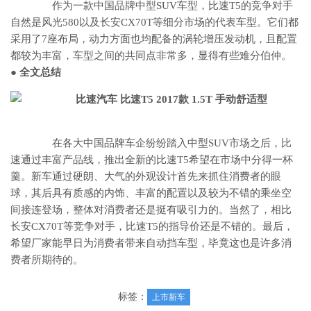
作为一款中国品牌中型SUV车型，比速T5的竞争对手
自然是风光580以及长安CX70T等细分市场的代表车型。它们都
采用了7座布局，动力方面也均配备的涡轮增压发动机，且配置
都较为丰富，车型之间的共同点非常多，显得有些难分伯仲。
● 全文总结
在各大中国品牌车企纷纷踏入中型SUV市场之后，比
速通过丰富产品线，推出全新的比速T5希望在市场中分得一杯
羹。新车通过硬朗、大气的外观设计首先来抓住消费者的眼
球，其后具有质感的内饰、丰富的配置以及较为不错的乘坐空
间接连登场，整体对消费者还是挺有吸引力的。当然了，相比
长安CX70T等竞争对手，比速T5的指导价还是不错的。最后，
希望厂家能早日为消费者带来自动挡车型，毕竟这也是许多消
费者所期待的。
标签：
上市新车