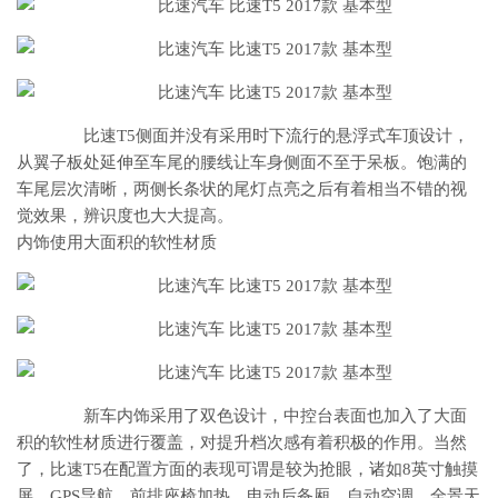
比速T5侧面并没有采用时下流行的悬浮式车顶设计，
从翼子板处延伸至车尾的腰线让车身侧面不至于呆板。饱满的
车尾层次清晰，两侧长条状的尾灯点亮之后有着相当不错的视
觉效果，辨识度也大大提高。
内饰使用大面积的软性材质
新车内饰采用了双色设计，中控台表面也加入了大面
积的软性材质进行覆盖，对提升档次感有着积极的作用。当然
了，比速T5在配置方面的表现可谓是较为抢眼，诸如8英寸触摸
屏、GPS导航、前排座椅加热、电动后备厢、自动空调、全景天