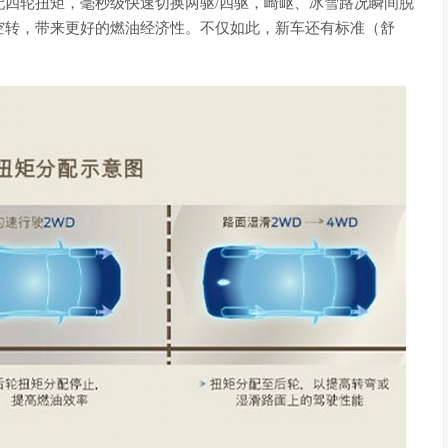
配四轮扭矩，毫秒级快速切换两驱/四驱，崎岖、冰雪路况瞬间脱
空转，带来更好的燃油经济性。不仅如此，新车还有标准（舒