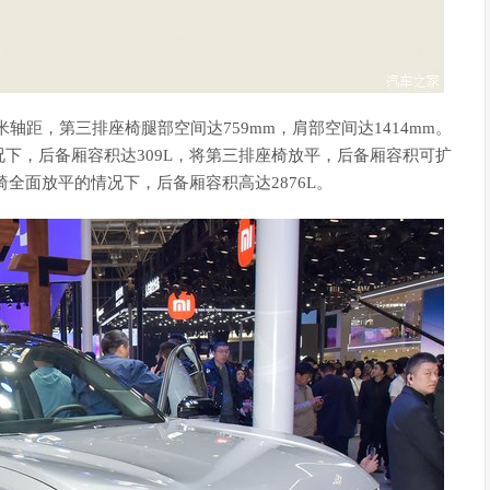
米轴距，第三排座椅腿部空间达759mm，肩部空间达1414mm。
下，后备厢容积达309L，将第三排座椅放平，后备厢容积可扩
椅全面放平的情况下，后备厢容积高达2876L。