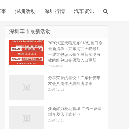
车事
深圳活动
深圳行情
汽车资讯
深圳车市最新活动
2026淘宝天猫京东618红包口令
最新清单：京东淘宝天猫最后
一波红包怎么领？最新实测有
效的红包口令领取入口更新
2026-06-10
分享荣誉的喜悦！广东长安车
友会八周年庆典圆满结束
2020-12-22
众新聚力菱动鹏城 广汽三菱深
圳众菱店正式开业
2020-12-15