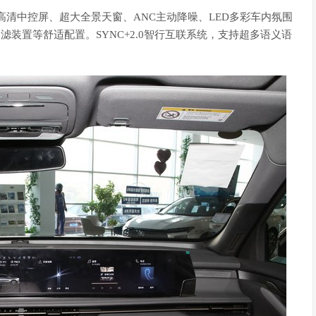
英寸高清中控屏、超大全景天窗、ANC主动降噪、LED多彩车内氛围
滤装置等舒适配置。SYNC+2.0智行互联系统，支持超多语义语