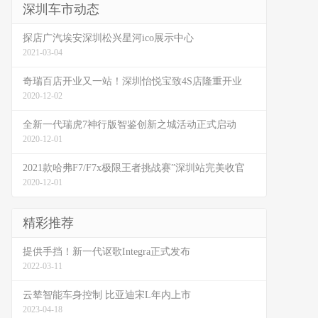
深圳车市动态
探店广汽埃安深圳松兴星河ico展示中心
2021-03-04
奇瑞百店开业又一站！深圳怡悦宝致4S店隆重开业
2020-12-02
全新一代瑞虎7神行版智鉴创新之城活动正式启动
2020-12-01
2021款哈弗F7/F7x极限王者挑战赛”深圳站完美收官
2020-12-01
精彩推荐
提供手挡！新一代讴歌Integra正式发布
2022-03-11
云辇智能车身控制 比亚迪宋L年内上市
2023-04-18