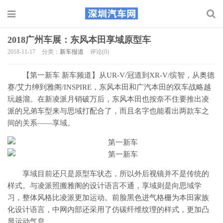
2018广州车展：东风本田享域原型车
2018-11-17
分类：
新车报道
评论(0)
【第一新车 新车频道】从UR-V/冠道到XR-V/缤智，从奥德
赛/艾力绅到雅阁/INSPIRE，东风本田和广汽本田的双车战略越
玩越溜。在新凌派月销破万后，东风本田也按奈不住要推出凌
派的兄弟车型来与思域打配合了，而且名字也能看出两款车之
间的关系——享域。
享域目前还只是原型车状态，所以外后视镜并不是传统的
样式。与凌派照搬雅阁的设计语言不通，享域则是向思域学
习，整体风格比凌派更加运动。前脸黑色进气格栅为本田家族
化设计语言，中网内部还采用了仿碳纤维纹理的样式，更加凸
显运动气息。