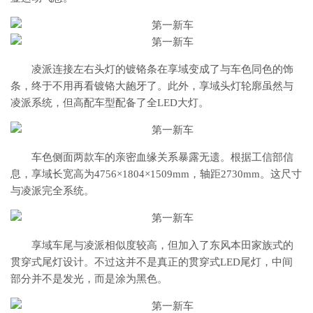
凌派连接左右头灯的镀铬条在享域变成了与车色同色的饰
条，终于不用再看镀铬大龅牙了。此外，享域头灯轮廓虽然与
凌派系统，但高配车型配备了全LED大灯。
车色侧面两款车的亲密血缘关系暴露无遗。根据工信部信
息，享域长宽高为4756×1804×1509mm，轴距2730mm。这尺寸
与凌派完全系统。
享域车尾与凌派相似度较高，但加入了东风本田家族式的
贯穿式尾灯设计。不过这并不是真正的贯穿式LED尾灯，中间
部分并不是发光，而是涂为黑色。