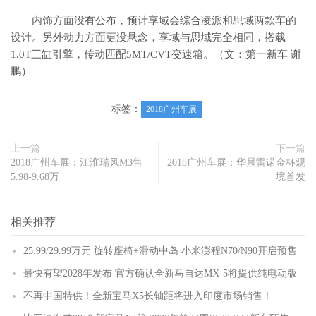
内饰方面没有公布，预计享域会综合凌派和思域两款车的
设计。另外动力方面更没悬念，享域与思域完全相同，搭载
1.0T三缸引擎，传动匹配5MT/CVT变速箱。（文：第一新车 谢
鹏）
标签：
2018广州车展
上一篇
下一篇
2018广州车展：江淮瑞风M3售
2018广州车展：华晨雷诺金杯观
5.98-9.68万
境首发
相关推荐
25.99/29.99万元 旋转座椅+滑动中岛 小米澎程N70/N90开启预售
最快有望2028年发布 官方确认全新马自达MX-5将提供纯电动版
不再中国特供！全新宝马X5长轴距将进入印度市场销售！