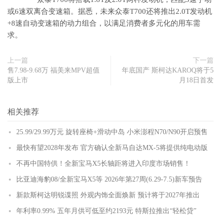
或6速双离合变速箱。据悉，未来众泰T700还将推出2.0T发动机
+8速自动变速箱的动力组合，以满足消费者多元化的用车需
求。
上一篇
下一篇
售7.98-9.68万 福美来MPV超值
年底国产 斯柯达KAROQ将于5
版上市
月18日首发
相关推荐
25.99/29.99万元 旋转座椅+滑动中岛 小米澎程N70/N90开启预售
最快有望2028年发布 官方确认全新马自达MX-5将提供纯电动版
不再中国特供！全新宝马X5长轴距将进入印度市场销售！
比亚迪海豹08/全新宝马X5等 2026年第27周(6.29-7.5)新车预告
新款斯柯达明锐谍照 外观内饰全面焕新 预计将于2027年推出
年利率0.99% 五年月供可低至约2193元 特斯拉推出“轻松贷”