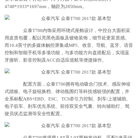
4748*1933*1697mm，轴距为2850mm。
众泰T700内饰采用环绕式座舱设计，中控台大面积采
用皮质包覆，配以亮黑色面板及镀铬装饰，细节处更富质感。
而10.4英寸的多媒体触控屏集成MP5、收音、导航、蓝牙、语音
控制和智能手机等多项功能，与多功能方向盘搭配后，实现蓝
牙接听、影音控制及ACC自适应巡航等便捷操作。
配置方面，众泰T700拥有电动吸合门技术、感应伸缩
式踏板、电子旋钮换档、律动氛围灯等科技感较强的配置，并
全系标配ABS+EBD、ESC、TCS牵引力控制、刹车/上坡辅助、
电子驻车、刹车优先系统、前排双安全气囊、转向辅助灯、驾
驶员状态监测等安全性配置。
众泰T700将搭载1.8T及2.0T两种发动机，匹配5速手动