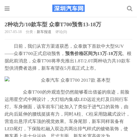
2种动力/10款车型 众泰T700预售13-18万
2017-05-18
分类：
新车报道
评论(0)
日前，我们从官方渠道获悉，众泰旗下首款中大型SUV
——众泰T700正式启动预售，
预售价格区间为13万-18万元
。根
据此前消息，众泰T700将率先推出1.8T/2.0T两种动力共10款车
型供消费者选择，新车有望在5月底正式上市。
众泰T700的外观造型仍然能够看出借鉴的痕迹，前脸
运用星空式中网设计，大灯组内集成LED远近光灯及日间行车
灯。车身侧面，该车前车门处加入了类似于进气口的装饰，由
此向后延伸的腰线挺拔有力，同时A柱、C柱采用隐藏式设计，
营造出悬浮式车顶的视觉效果。车身尾部，新车同样装备有
LED尾灯，下保险杠融入双边共两出排气样式的镀铬装饰，使
整车看上去十分运动。尺寸方面，新车长宽高依次为