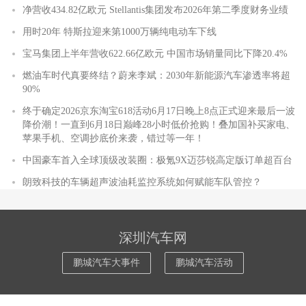
净营收434.82亿欧元 Stellantis集团发布2026年第二季度财务业绩
用时20年 特斯拉迎来第1000万辆纯电动车下线
宝马集团上半年营收622.66亿欧元 中国市场销量同比下降20.4%
燃油车时代真要终结？蔚来李斌：2030年新能源汽车渗透率将超
90%
终于确定2026京东淘宝618活动6月17日晚上8点正式迎来最后一波
降价潮！一直到6月18日巅峰28小时低价抢购！叠加国补买家电、
苹果手机、空调抄底价来袭，错过等一年！
中国豪车首入全球顶级改装圈：极氪9X迈莎锐高定版订单超百台
朗致科技的车辆超声波油耗监控系统如何赋能车队管控？
深圳汽车网
鹏城汽车大事件
鹏城汽车活动