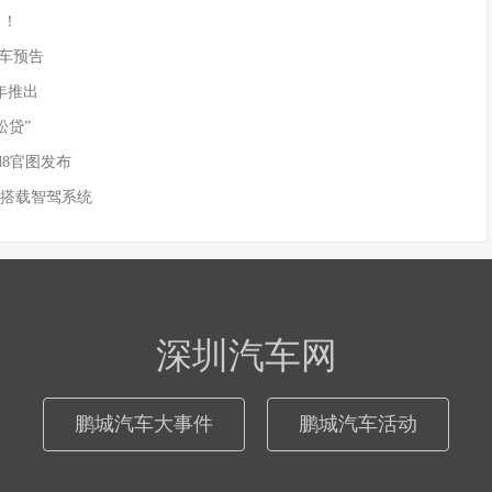
售！
)新车预告
年推出
松贷”
M8官图发布
 搭载智驾系统
深圳汽车网
鹏城汽车大事件
鹏城汽车活动