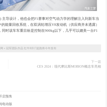
ewey) 主导设计，他也会把F1赛事对空气动力学的理解注入到新车当
中的能量回收系统，在双涡轮增压V8发动机（供应商并未透露）
），同时该车车重目标是控制在900kg以下，几乎可以媲美一台F1
。
车网
»
冠军团队作品 红牛RB17超跑将今年发布
下一篇
CES 2024：现代摩比斯MOBION概念车亮相
90开启预售
供纯电动版