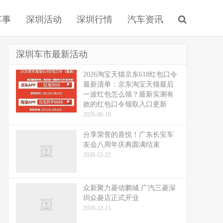
车事
深圳活动
深圳行情
汽车资讯
深圳车市最新活动
2026淘宝天猫京东618红包口令
最新清单：京东淘宝天猫最后
一波红包怎么领？最新实测有
效的红包口令领取入口更新
2026-06-10
分享荣誉的喜悦！广东长安车
友会八周年庆典圆满结束
2020-12-22
众新聚力菱动鹏城 广汽三菱深
圳众菱店正式开业
2020-12-15