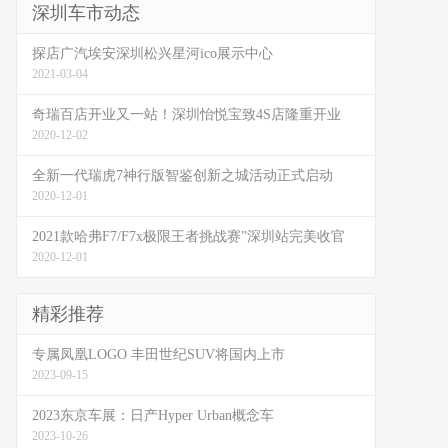
深圳车市动态
探店广汽埃安深圳松兴星河ico展示中心
2021-03-04
奇瑞百店开业又一站！深圳怡悦宝致4S店隆重开业
2020-12-02
全新一代瑞虎7神行版智鉴创新之城活动正式启动
2020-12-01
2021款哈弗F7/F7x极限王者挑战赛”深圳站完美收官
2020-12-01
精彩推荐
专属凤凰LOGO 丰田世纪SUV将国内上市
2023-09-15
2023东京车展：日产Hyper Urban概念车
2023-10-26