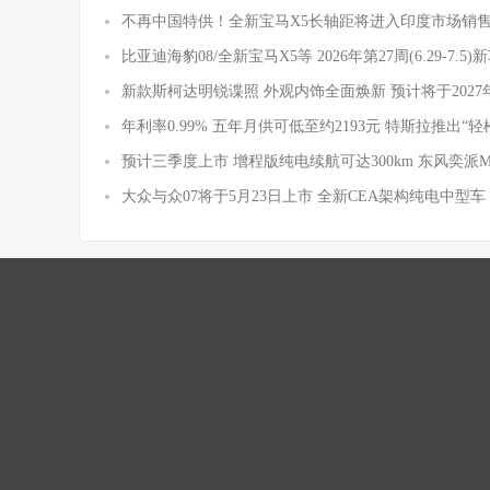
不再中国特供！全新宝马X5长轴距将进入印度市场销
比亚迪海豹08/全新宝马X5等 2026年第27周(6.29-7.5
新款斯柯达明锐谍照 外观内饰全面焕新 预计将于2027
年利率0.99% 五年月供可低至约2193元 特斯拉推出“轻
预计三季度上市 增程版纯电续航可达300km 东风奕派
大众与众07将于5月23日上市 全新CEA架构纯电中型车