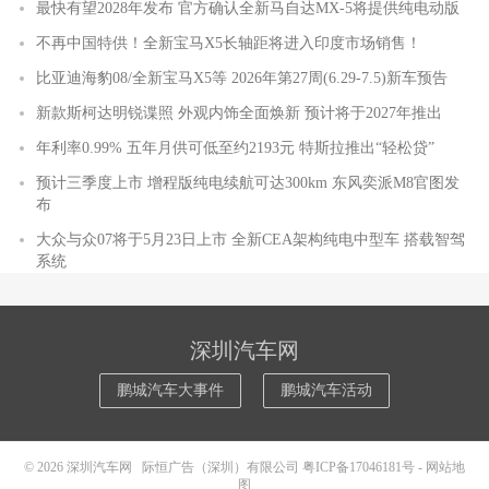
最快有望2028年发布 官方确认全新马自达MX-5将提供纯电动版
不再中国特供！全新宝马X5长轴距将进入印度市场销售！
比亚迪海豹08/全新宝马X5等 2026年第27周(6.29-7.5)新车预告
新款斯柯达明锐谍照 外观内饰全面焕新 预计将于2027年推出
年利率0.99% 五年月供可低至约2193元 特斯拉推出“轻松贷”
预计三季度上市 增程版纯电续航可达300km 东风奕派M8官图发
布
大众与众07将于5月23日上市 全新CEA架构纯电中型车 搭载智驾
系统
深圳汽车网
鹏城汽车大事件
鹏城汽车活动
© 2026
深圳汽车网
际恒广告（深圳）有限公司
粤ICP备17046181号
-
网站地
图