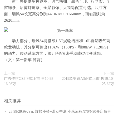
新车将提供多种轮圈、进气格栅、黑色车顶、行李架、车
窗饰条、后雾灯饰条、全景影像、天窗等配置可选。尺寸方
面，瑞风S4长宽高分别为4410/1800/1660mm，而轴距则为
2620mm。
动力部分，瑞风S4将搭载1.5T涡轮增压和1.6L自然吸气两
款发动机，其分别可输出110kW（150PS）和88kW（120PS）
的动力。传动系统方面，预计匹配6速手动或CVT变速箱。
（文：第一新车 韩蕊）
上一篇
下一篇
广汽传祺GS5正式上市 售10.98-
2019款奥迪A3正式上市 售19.10-
16.98万
25.62万
相关推荐
25.99/29.99万元 旋转座椅+滑动中岛 小米澎程N70/N90开启预售