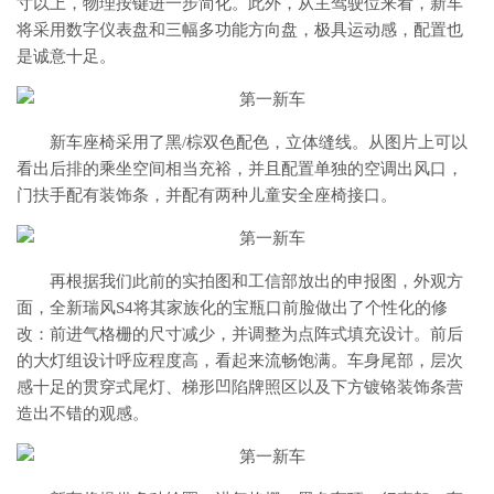
寸以上，物理按键进一步简化。此外，从主驾驶位来看，新车
将采用数字仪表盘和三幅多功能方向盘，极具运动感，配置也
是诚意十足。
新车座椅采用了黑/棕双色配色，立体缝线。从图片上可以
看出后排的乘坐空间相当充裕，并且配置单独的空调出风口，
门扶手配有装饰条，并配有两种儿童安全座椅接口。
再根据我们此前的实拍图和工信部放出的申报图，外观方
面，全新瑞风S4将其家族化的宝瓶口前脸做出了个性化的修
改：前进气格栅的尺寸减少，并调整为点阵式填充设计。前后
的大灯组设计呼应程度高，看起来流畅饱满。车身尾部，层次
感十足的贯穿式尾灯、梯形凹陷牌照区以及下方镀铬装饰条营
造出不错的观感。