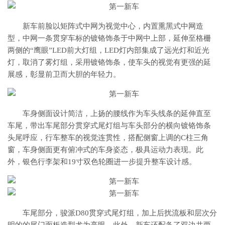
新车前脸以矩阵式中网为视觉中心，内置熏黑式中网造
型，中网一条贯穿车标的镀铬饰条于中网中上部，延伸至格栅
两侧的“鹰眼”LED前大灯组，LED灯内部集成了远光灯和近光
灯，取消了雾灯组，采用镀铬饰条，使车头的视觉有更强的延
展感，彰显前卫而大胆的年轻力。
车身侧面设计简洁，上扬的腰线作为车头线条的延伸直至
车尾，带出车尾部分贯穿式尾灯组与车头部分的横向镀铬饰条
头尾呼应，行车整车的视觉连贯性，搭配侧窗上调的C柱三角
窗，车身侧面更有俯冲式的车身姿态，极具运动力表现。此
外，银色行李架和19寸双色轮圈进一步提升整车设计感。
车尾部分，骏派D80贯穿式尾灯组，加上后扰流板和层次分