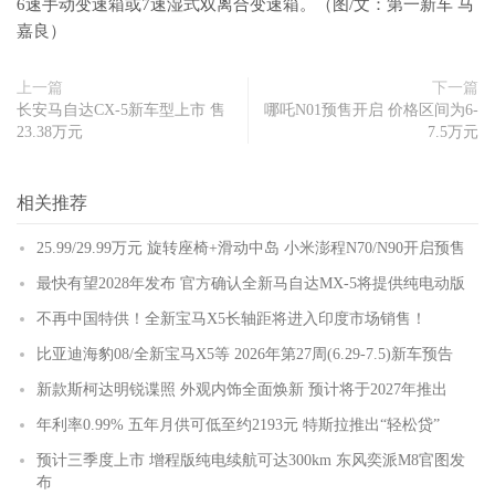
6速手动变速箱或7速湿式双离合变速箱。（图/文：第一新车 马
嘉良）
上一篇
下一篇
长安马自达CX-5新车型上市 售
哪吒N01预售开启 价格区间为6-
23.38万元
7.5万元
相关推荐
25.99/29.99万元 旋转座椅+滑动中岛 小米澎程N70/N90开启预售
最快有望2028年发布 官方确认全新马自达MX-5将提供纯电动版
不再中国特供！全新宝马X5长轴距将进入印度市场销售！
比亚迪海豹08/全新宝马X5等 2026年第27周(6.29-7.5)新车预告
新款斯柯达明锐谍照 外观内饰全面焕新 预计将于2027年推出
年利率0.99% 五年月供可低至约2193元 特斯拉推出“轻松贷”
预计三季度上市 增程版纯电续航可达300km 东风奕派M8官图发
布