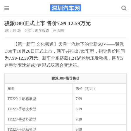
骏派D80正式上市 售价7.99-12.59万元
2018-10-26
分类：
新车报道
评论(0)
【第一新车 文化频道】天津一汽旗下的全新SUV——骏派
D80于10月26日正式上市，新车共推出7款车型，指导售价区间
为
7.99-12.59万元
。新车全系搭载1.2T涡轮增压发动机，匹配6
速手动变速箱或7速湿式双离合变速箱。
骏派D80 指导售价
车型
售价（万元）
TD220 手动标准型
7.99
TD220 手动技术型
8.59
TD220 手动舒适型
9.29
TD220 手动精英型
9.99