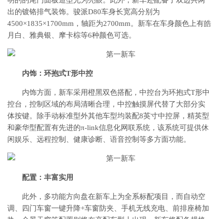
明的的尾门面板造型尤为亮眼。此外，新车还配备了双边共两
出的镀铬排气装饰。骏派D80车身长宽高分别为
4500×1835×1700mm，轴距为2700mm。新车在车身颜色上有皓
月白、雅典银、摩卡棕等6种颜色可选。
内饰：环抱式T形中控
内饰方面，新车采用橙黑双色搭配，中控台为环抱式T形中
控台，控制区域的布局清晰合理，中控触摸屏代替了大部分实
体按键。除手动标准型外其他车型均装配8英寸中控屏，精英型
和豪华型配置有先进的π-link信息化网联系统，该系统可提供休
闲娱乐、远程控制、健康诊断、语音控制等多方面功能。
配置：丰富实用
此外，多功能方向盘在新车上为全系标配项目，而自动空
调、四门车窗一键升降+车窗防夹、手机无线充电、前排座椅加