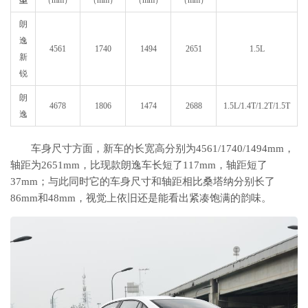
型
（mm）
（mm）
（mm）
（mm）
朗
逸
4561
1740
1494
2651
1.5L
新
锐
朗
4678
1806
1474
2688
1.5L/1.4T/1.2T/1.5T
逸
车身尺寸方面，新车的长宽高分别为4561/1740/1494mm，
轴距为2651mm，比现款朗逸车长短了117mm，轴距短了
37mm；与此同时它的车身尺寸和轴距相比桑塔纳分别长了
86mm和48mm，视觉上依旧还是能看出紧凑饱满的韵味。