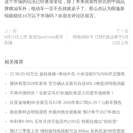
这个市场的玩法已经逐渐变化，除了本来就靠性价比的中国品
牌燃油车外，电动车一言不合就掀桌子了。那么你认为朗逸新
锐能稳住10万以下市场吗？欢迎在评论区留言。
上一篇
下一篇
6月21日上市 皇冠SportCross新车
纯电动轻卡 江铃E路达将于6月
到港
15日上市
相关推荐
25.99/29.99万元 旋转座椅+滑动中岛 小米澎程N70/N90开启预售
最快有望2028年发布 官方确认全新马自达MX-5将提供纯电动版
不再中国特供！全新宝马X5长轴距将进入印度市场销售！
比亚迪海豹08/全新宝马X5等 2026年第27周(6.29-7.5)新车预告
新款斯柯达明锐谍照 外观内饰全面焕新 预计将于2027年推出
年利率0.99% 五年月供可低至约2193元 特斯拉推出“轻松贷”
预计三季度上市 增程版纯电续航可达300km 东风奕派M8官图发