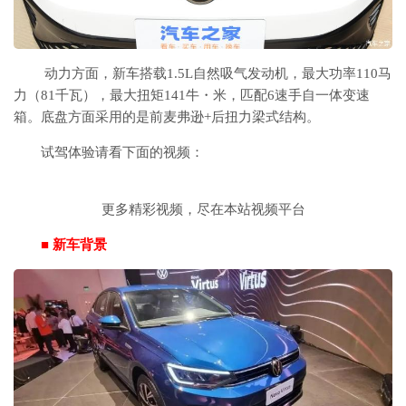
动力方面，新车搭载1.5L自然吸气发动机，最大功率110马
力（81千瓦），最大扭矩141牛・米，匹配6速手自一体变速
箱。底盘方面采用的是前麦弗逊+后扭力梁式结构。
试驾体验请看下面的视频：
更多精彩视频，尽在本站视频平台
■ 新车背景