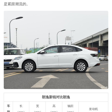
是紧跟潮流的。
朗逸新锐对比朗逸
车
长
宽
高
轴距
发动机