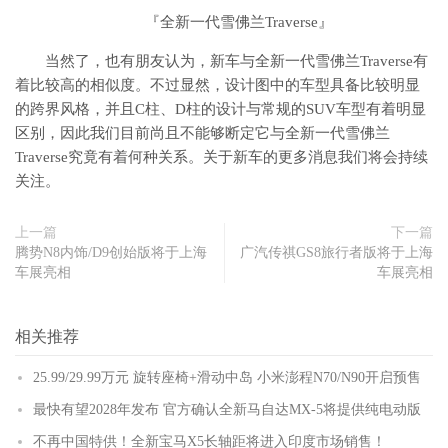
『全新一代雪佛兰Traverse』
当然了，也有朋友认为，新车与全新一代雪佛兰Traverse有
着比较高的相似度。不过显然，设计图中的车型具备比较明显
的跨界风格，并且C柱、D柱的设计与常规的SUV车型有着明显
区别，因此我们目前尚且不能够断定它与全新一代雪佛兰
Traverse究竟有着何种关系。关于新车的更多消息我们将会持续
关注。
上一篇
下一篇
腾势N8内饰/D9创始版将于上海
广汽传祺GS8旅行者版将于上海
车展亮相
车展亮相
相关推荐
25.99/29.99万元 旋转座椅+滑动中岛 小米澎程N70/N90开启预售
最快有望2028年发布 官方确认全新马自达MX-5将提供纯电动版
不再中国特供！全新宝马X5长轴距将进入印度市场销售！