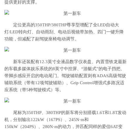
提供更好的支撑。
定位更高的350THP/380THP尊享型增配了全LED自动大
灯/LED转向灯、自动雨刮、电动后视镜带加热、四门一键升降
功能，但减配了副驾驶座椅电动调节。
新车还装配有12.3英寸全液晶数字仪表盘、内置雪铁龙最新
的车载多媒体娱乐系统的8英寸中控屏、“游艇式”的电子挡把、
带脚步感应开启的电动尾门。驾驶辅助配置则有ADAS高级驾驶
辅助系统（带有12项驾驶辅助）、Grip Control增强式多路况适
应系统（带5种驾驶模式）等。
尾标为350THP、380THP的新车将分别搭载1.6T和1.8T发动
机，分别输出122kW（167PS）、245N·m和
150kW（204PS）、280N·m的动力，并匹配同样的爱信6AT变