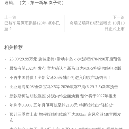
速箱。（文：第一新车 秦子钧）
上一篇
下一篇
巴黎车展风雨飘摇120年 凛冬已
奇瑞艾瑞泽EX配置曝光 10月10
至？
日正式上市
相关推荐
25.99/29.99万元 旋转座椅+滑动中岛 小米澎程N70/N90开启预售
最快有望2028年发布 官方确认全新马自达MX-5将提供纯电动版
不再中国特供！全新宝马X5长轴距将进入印度市场销售！
比亚迪海豹08/全新宝马X5等 2026年第27周(6.29-7.5)新车预告
新款斯柯达明锐谍照 外观内饰全面焕新 预计将于2027年推出
年利率0.99% 五年月供可低至约2193元 特斯拉推出“轻松贷”
预计三季度上市 增程版纯电续航可达300km 东风奕派M8官图发
布