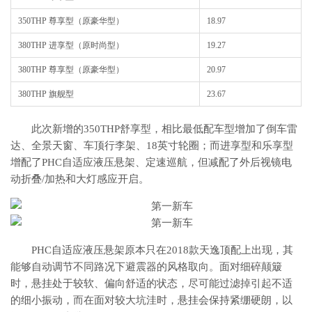
350THP 尊享型（原豪华型）
18.97
380THP 进享型（原时尚型）
19.27
380THP 尊享型（原豪华型）
20.97
380THP 旗舰型
23.67
此次新增的350THP舒享型，相比最低配车型增加了倒车雷
达、全景天窗、车顶行李架、18英寸轮圈；而进享型和乐享型
增配了PHC自适应液压悬架、定速巡航，但减配了外后视镜电
动折叠/加热和大灯感应开启。
PHC自适应液压悬架原本只在2018款天逸顶配上出现，其
能够自动调节不同路况下避震器的风格取向。面对细碎颠簸
时，悬挂处于较软、偏向舒适的状态，尽可能过滤掉引起不适
的细小振动，而在面对较大坑洼时，悬挂会保持紧绷硬朗，以