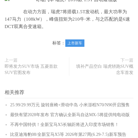
在动力方面，瑞虎7将搭载1.5T发动机，最大功率为
147马力（108kW），峰值扭矩为210牛·米，与之匹配的是6速
DCT双离合变速箱。
标签：
上市新车
上一篇
下一篇
即将发力SUV市场 五菱首款
填补产品空白 瑞虎轿跑SUV概
SUV官图发布
念车首发
相关推荐
25.99/29.99万元 旋转座椅+滑动中岛 小米澎程N70/N90开启预售
最快有望2028年发布 官方确认全新马自达MX-5将提供纯电动版
不再中国特供！全新宝马X5长轴距将进入印度市场销售！
比亚迪海豹08/全新宝马X5等 2026年第27周(6.29-7.5)新车预告