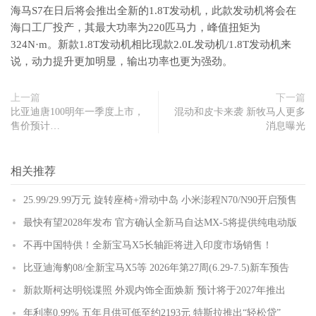
海马S7在日后将会推出全新的1.8T发动机，此款发动机将会在
海口工厂投产，其最大功率为220匹马力，峰值扭矩为
324N·m。新款1.8T发动机相比现款2.0L发动机/1.8T发动机来
说，动力提升更加明显，输出功率也更为强劲。
上一篇
下一篇
比亚迪唐100明年一季度上市，
混动和皮卡来袭 新牧马人更多
售价预计…
消息曝光
相关推荐
25.99/29.99万元 旋转座椅+滑动中岛 小米澎程N70/N90开启预售
最快有望2028年发布 官方确认全新马自达MX-5将提供纯电动版
不再中国特供！全新宝马X5长轴距将进入印度市场销售！
比亚迪海豹08/全新宝马X5等 2026年第27周(6.29-7.5)新车预告
新款斯柯达明锐谍照 外观内饰全面焕新 预计将于2027年推出
年利率0.99% 五年月供可低至约2193元 特斯拉推出“轻松贷”