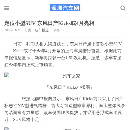
定位小型SUV 东风日产Kicks或4月亮相
2017-03-21
分类：
新车报道
评论(0)
日前，我们从相关渠道获悉，东风日产旗下首款小型SUV
——Kicks或将于今年4月开幕的上海车展进行首发。根据此前
申报信息显示，新车将搭载一台1.5L发动机。据悉，该车有望
在今年年内正式上市销售。
『东风日产Kicks申报图』
根据此前申报图显示，东风日产Kicks前脸采用了日产
标志性的V型进气格栅，前大灯组造型非常犀利，车头整体线条
简洁而富有力量感。该车侧面腰线挺拔，并采用悬浮式车顶设
计，SUV风格十足。