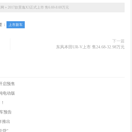
车网
»
2017款景逸X3正式上市 售6.69-8.69万元
签：
上市新车
下一篇
东风本田UR-V上市 售24.68-32.98万元
90开启预售
供纯电动版
售！
)新车预告
年推出
松贷”