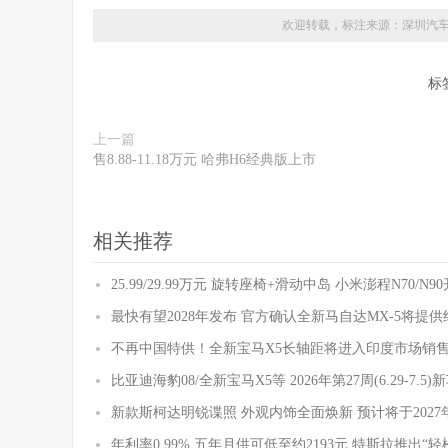
欢迎转载，标注来源：
深圳汽
标
上一篇
售8.88-11.18万元 哈弗H6经典版上市
相关推荐
25.99/29.99万元 旋转座椅+滑动中岛 小米澎程N70/N
最快有望2028年发布 官方确认全新马自达MX-5将提
不再中国特供！全新宝马X5长轴距将进入印度市场销
比亚迪海豹08/全新宝马X5等 2026年第27周(6.29-7.5
新款斯柯达明锐谍照 外观内饰全面焕新 预计将于2027
年利率0.99% 五年月供可低至约2193元 特斯拉推出“轻