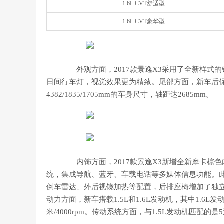
1.6L CVT舒适型
1.6L CVT豪华型
外观方面，2017款景逸X3采用了全新样式的
日间行车灯，视觉效果更为精致。尾部方面，新车后保
4382/1835/1705mm的车身尺寸，轴距达2685mm。
内饰方面，2017款景逸X3新增全新摩卡棕色
统，集成导航、蓝牙、车载电话等多媒体信息功能。
倒车雷达、外后视镜加热等配置，后排座椅增加了独
动力方面，新车搭载1.5L和1.6L发动机，其中1.6L发动
米/4000rpm。传动系统方面，与1.5L发动机匹配的