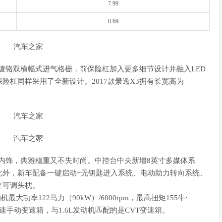
7.99
8.69
镀铬双横幅式进气格栅，前保险杠加入更多细节设计并融入LED
险杠同样采用了全新设计。2017款景逸X3拥有长宽高为
内饰，典雅稳重又不失时尚。中控台中央新增8英寸多媒体系
此外，新车配备一键启动+无钥匙进入系统、电动助力转向系统、
立可调头枕。
机最大功率122马力（90kW）/6000rpm，最高扭矩155牛·
是5速手动变速箱，与1.6L发动机匹配的是CVT变速箱。