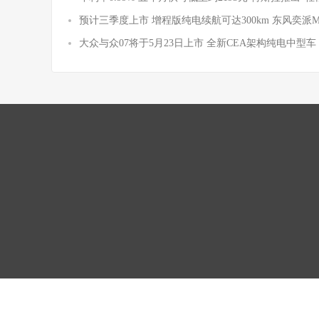
预计三季度上市 增程版纯电续航可达300km 东风奕派
大众与众07将于5月23日上市 全新CEA架构纯电中型车