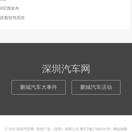
M8官图发布
 搭载智驾系统
深圳汽车网
鹏城汽车大事件
鹏城汽车活动
© 2026
深圳汽车网
际恒广告（深圳）有限公司
粤ICP备17046181号
-
网站地图