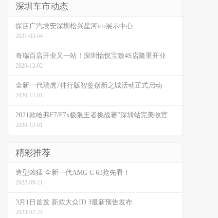
深圳车市动态
探店广汽埃安深圳松兴星河ico展示中心
2021-03-04
奇瑞百店开业又一站！深圳怡悦宝致4S店隆重开业
2020-12-02
全新一代瑞虎7神行版智鉴创新之城活动正式启动
2020-12-01
2021款哈弗F7/F7x极限王者挑战赛”深圳站完美收官
2020-12-01
精彩推荐
造型凶猛 全新一代AMG C 63抢先看！
2022-09-21
3月1日首发 新款大众ID.3最新预告发布
2023-02-24