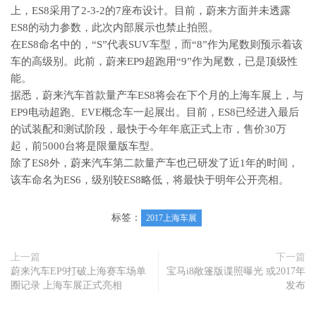
上，ES8采用了2-3-2的7座布设计。目前，蔚来方面并未透露
ES8的动力参数，此次内部展示也禁止拍照。
在ES8命名中的，“S”代表SUV车型，而“8”作为尾数则预示着该
车的高级别。此前，蔚来EP9超跑用“9”作为尾数，已是顶级性
能。
据悉，蔚来汽车首款量产车ES8将会在下个月的上海车展上，与
EP9电动超跑、EVE概念车一起展出。目前，ES8已经进入最后
的试装配和测试阶段，最快于今年年底正式上市，售价30万
起，前5000台将是限量版车型。
除了ES8外，蔚来汽车第二款量产车也已研发了近1年的时间，
该车命名为ES6，级别较ES8略低，将最快于明年公开亮相。
标签：
2017上海车展
上一篇
下一篇
蔚来汽车EP9打破上海赛车场单
宝马i8敞篷版谍照曝光 或2017年
圈记录 上海车展正式亮相
发布