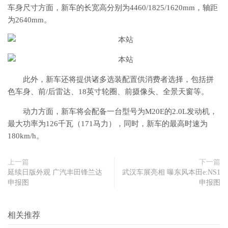
车身尺寸方面，新车的长宽高分别为4460/1825/1620mm，轴距
为2640mm。
此外，新车还将提供诸多选装配置供消费者选择，包括拼
色车身、前/后雷达、18英寸轮圈、前摄像头、全景天窗等。
动力方面，新车将会配备一台型号为M20E的2.0L发动机，
最大功率为126千瓦（171马力），同时，新车的最高时速为
180km/h。
上一篇
下一篇
延续日版外观 广汽丰田锋兰达
武汉车展亮相 曝东风本田e:NS1
申报图
申报图
相关推荐