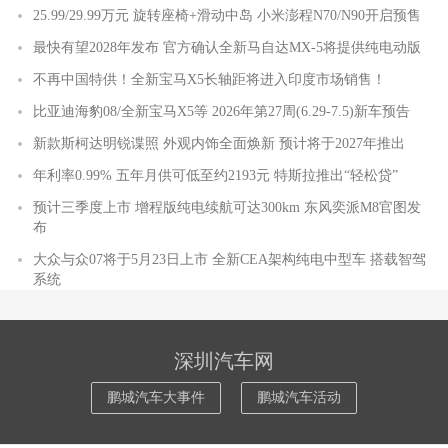
25.99/29.99万元 旋转座椅+滑动中岛 小米澎程N70/N90开启预售
最快有望2028年发布 官方确认全新马自达MX-5将提供纯电动版
不再中国特供！全新宝马X5长轴距将进入印度市场销售！
比亚迪海豹08/全新宝马X5等 2026年第27周(6.29-7.5)新车预告
新款斯柯达明锐谍照 外观内饰全面焕新 预计将于2027年推出
年利率0.99% 五年月供可低至约2193元 特斯拉推出“轻松贷”
预计三季度上市 增程版纯电续航可达300km 东风奕派M8官图发
布
大众与众07将于5月23日上市 全新CEA架构纯电中型车 搭载智驾
系统
深圳汽车网
鹏城汽车大事件
鹏城汽车活动