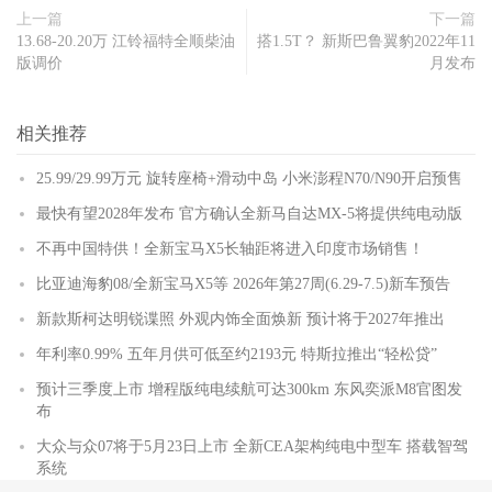
上一篇
下一篇
13.68-20.20万 江铃福特全顺柴油
搭1.5T？ 新斯巴鲁翼豹2022年11
版调价
月发布
相关推荐
25.99/29.99万元 旋转座椅+滑动中岛 小米澎程N70/N90开启预售
最快有望2028年发布 官方确认全新马自达MX-5将提供纯电动版
不再中国特供！全新宝马X5长轴距将进入印度市场销售！
比亚迪海豹08/全新宝马X5等 2026年第27周(6.29-7.5)新车预告
新款斯柯达明锐谍照 外观内饰全面焕新 预计将于2027年推出
年利率0.99% 五年月供可低至约2193元 特斯拉推出“轻松贷”
预计三季度上市 增程版纯电续航可达300km 东风奕派M8官图发
布
大众与众07将于5月23日上市 全新CEA架构纯电中型车 搭载智驾
系统