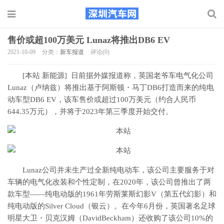
售价或超100万美元 Lunaz将推出DB6 EV
2021-10-09
分类：
新车报道
评论(0)
[本站 新能源] 日前据外媒报道称，英国老爷车电气化公司
Lunaz（卢纳兹）将推出基于阿斯顿・马丁DB6打造而来的纯电
动车型DB6 EV，该车售价或超过100万美元（约合人民币
644.35万元），并将于2023年第三季度开始交付。
Lunaz公司并未生产过全新纯电动车，该公司主要服务于对
车辆的电气化改装和个性定制，在2020年，该公司曾推出了两
款车型――纯电动版的1961年劳斯莱斯幻影V（第五代幻影）和
纯电动版的Silver Cloud（银云）。在今年6月份，英国著名足球
明星大卫・贝克汉姆（DavidBeckham）还收购了该公司10%的