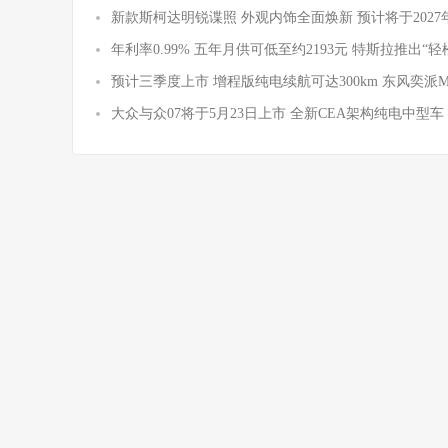
新款斯柯达明锐谍照 外观内饰全面焕新 预计将于2027
年利率0.99% 五年月供可低至约2193元 特斯拉推出“轻
预计三季度上市 增程版纯电续航可达300km 东风奕派
大众与众07将于5月23日上市 全新CEA架构纯电中型车