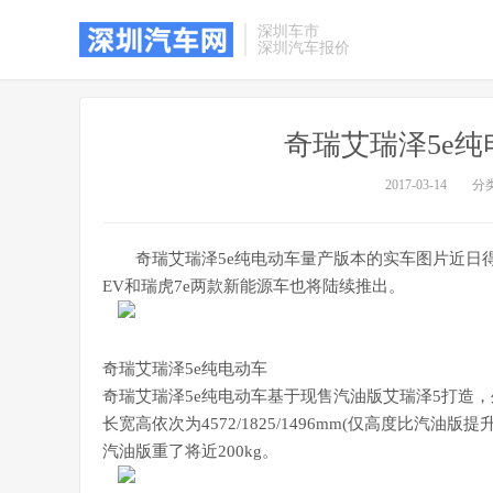
深圳车市
深圳汽车报价
奇瑞艾瑞泽5e纯
2017-03-14
分
奇瑞艾瑞泽5e纯电动车量产版本的实车图片近日得
EV和瑞虎7e两款新能源车也将陆续推出。
奇瑞艾瑞泽5e纯电动车
奇瑞艾瑞泽5e纯电动车基于现售汽油版艾瑞泽5打造
长宽高依次为4572/1825/1496mm(仅高度比汽油版
汽油版重了将近200kg。