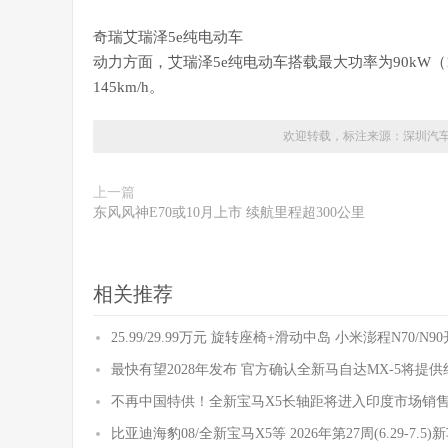
奇瑞艾瑞泽5e纯电动车
动力方面，艾瑞泽5e纯电动车搭载最大功率为90kW
145km/h。
欢迎转载，标注来源：
深圳汽
上一篇
东风风神E70或10月上市 续航里程超300公里
相关推荐
25.99/29.99万元 旋转座椅+滑动中岛 小米澎程N70/N
最快有望2028年发布 官方确认全新马自达MX-5将提
不再中国特供！全新宝马X5长轴距将进入印度市场销
比亚迪海豹08/全新宝马X5等 2026年第27周(6.29-7.5