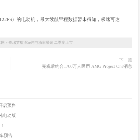
（122PS）的电动机，最大续航里程数据暂未得知，极速可达
车网
»
奇瑞艾瑞泽5e纯电动车曝光 二季度上市
下一篇
完税后约合1760万人民币 AMG Project One消息
90开启预售
供纯电动版
售！
)新车预告