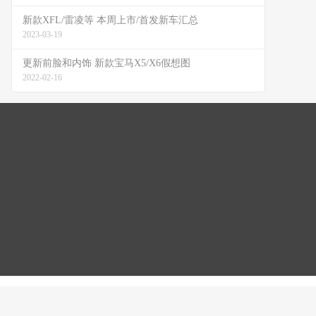
新款XFL/雷凌等 本周上市/首发新车汇总
2023-03-19
更新前脸和内饰 新款宝马X5/X6假想图
2022-02-16