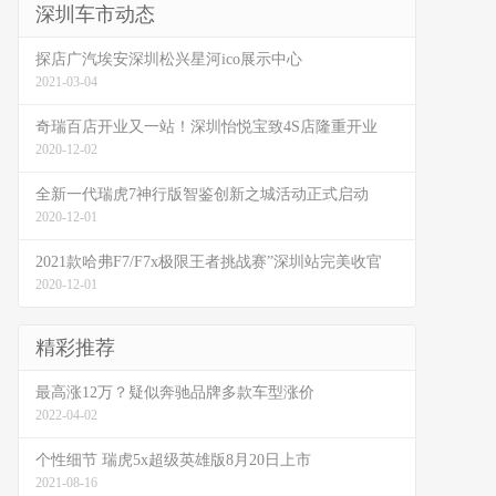
深圳车市动态
探店广汽埃安深圳松兴星河ico展示中心
2021-03-04
奇瑞百店开业又一站！深圳怡悦宝致4S店隆重开业
2020-12-02
全新一代瑞虎7神行版智鉴创新之城活动正式启动
2020-12-01
2021款哈弗F7/F7x极限王者挑战赛”深圳站完美收官
2020-12-01
精彩推荐
最高涨12万？疑似奔驰品牌多款车型涨价
2022-04-02
个性细节 瑞虎5x超级英雄版8月20日上市
2021-08-16