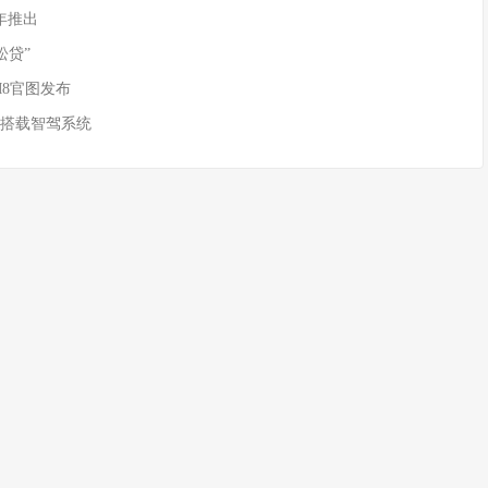
年推出
松贷”
M8官图发布
 搭载智驾系统