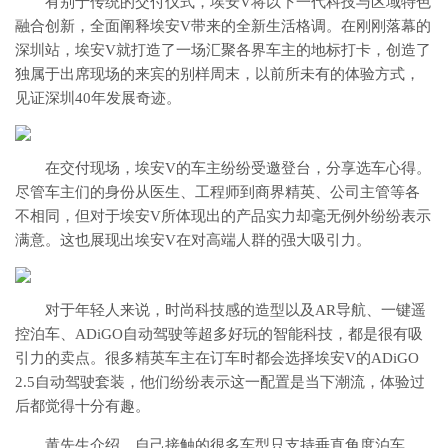
有别于传统的交付仪式，埃安V将以下一代科技与区域特色
融
合创新，全面阐释埃安V带来的全新生活格调。在刚刚落幕的
深圳站，埃安V就打造了一场汇聚各界车主的地标打卡，创造了
独属于出席现场的来宾的别样周末，以前所未有的体验方式，
见证深圳40年发展奇迹。
在交付现场，埃安V的车主纷纷受邀登台，分享选车心得。
尽管车主们的身份从医生、工程师到商界精英、公司主管等各
不相同，但对于埃安V所体现出的产品实力却毫无例外纷纷表示
满意。这也展现出埃安V在对高端人群的强大吸引力。
对于年轻人来说，时尚科技感的造型以及AR导航、一键遥
控泊车、ADiGO自动驾驶等超多好玩的智能科技，都是很有吸
引力的卖点。很多精英车主在订车时都会选择埃安V的ADiGO
2.5自动驾驶套装，他们纷纷表示这一配置是当下潮流，体验过
后都觉得十分有趣。
黄先生介绍，自己接触的很多车型只支持垂直角度泊车，