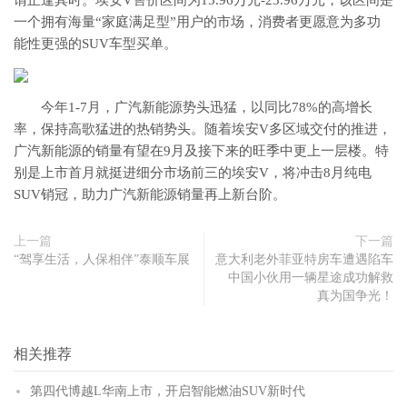
谓正逢其时。埃安V售价区间为15.96万元-23.96万元，该区间是
一个拥有海量“家庭满足型”用户的市场，消费者更愿意为多功
能性更强的SUV车型买单。
今年1-7月，广汽新能源势头迅猛，以同比78%的高增长
率，保持高歌猛进的热销势头。随着埃安V多区域交付的推进，
广汽新能源的销量有望在9月及接下来的旺季中更上一层楼。特
别是上市首月就挺进细分市场前三的埃安V，将冲击8月纯电
SUV销冠，助力广汽新能源销量再上新台阶。
上一篇
下一篇
“驾享生活，人保相伴”泰顺车展
意大利老外菲亚特房车遭遇陷车
中国小伙用一辆星途成功解救
真为国争光！
相关推荐
第四代博越L华南上市，开启智能燃油SUV新时代