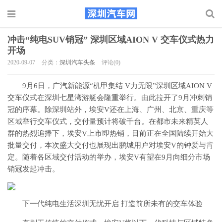
冲击“纯电SUV销冠” 深圳区域AION V 交车仪式热力
开场
2020-09-07
分类：
深圳汽车头条
评论(0)
9月6日，广汽新能源“机甲集结 V力无限”深圳区域AION V
交车仪式在深圳七星湾游艇会隆重举行。由此拉开了9月冲刺销
冠的序幕。除深圳站外，埃安V还在上海、广州、
北京、重庆等
区域举行交车仪式，交付量预计将破千台。在都市未来精英人
群的热烈追捧下，埃安V上市即热销，目前正在全国陆续开始大
批量交付，本次盛大交付也展现出鹏城用户对埃安V的钟爱与肯
定。随着各区域交付活动的举办，埃安V有望在9月向细分市场
销冠发起冲击。
下一代纯电生活深圳无忧开启 打造前所未有的交车体验