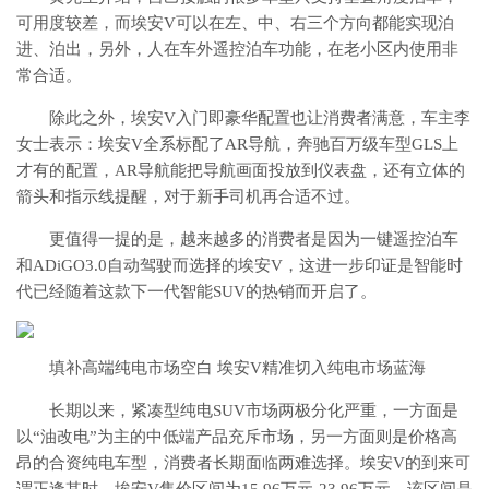
可用度较差，而埃安V可以在左、中、右三个方向都能实现泊
进、泊出，另外，人在车外遥控泊车功能，在老小区内使用非
常合适。
除此之外，埃安V入门即豪华配置也让消费者满意，车主李
女士表示：埃安V全系标配了AR导航，奔驰百万级车型GLS上
才有的配置，AR导航能把导航画面投放到仪表盘，还有立体的
箭头和指示线提醒，对于新手司机再合适不过。
更值得一提的是，越来越多的消费者是因为一键遥控泊车
和ADiGO3.0自动驾驶而选择的埃安V，这进一步印证是智能时
代已经随着这款下一代智能SUV的热销而开启了。
填补高端纯电市场空白 埃安V精准切入纯电市场蓝海
长期以来，紧凑型纯电SUV市场两极分化严重，一方面是
以“油改电”为主的中低端产品充斥市场，另一方面则是价格高
昂的合资纯电车型，消费者长期面临两难选择。埃安V的到来可