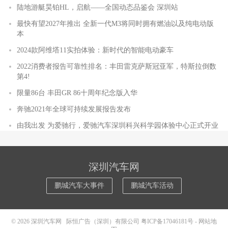
陆地游艇昊铂HL，启航——全国动态品鉴会 深圳站
最快有望2027年推出 全新一代M3将同时拥有燃油以及纯电动版
本
2024款阿维塔11实拍体验：新时代的智能电动豪车
2022消费者报告可靠性排名：丰田雷克萨斯冠亚军，特斯拉倒数
第4!
限量86台 丰田GR 86十周年纪念版入华
奔驰2021年全球可持续发展报告发布
由我出发 为爱驰行，爱驰汽车深圳科兴科学园体验中心正式开业
深圳汽车网
鹏城汽车大事件
鹏城汽车活动
© 2026
深圳汽车网
际恒广告（深圳）有限公司
粤ICP备17046181号
-
网站地