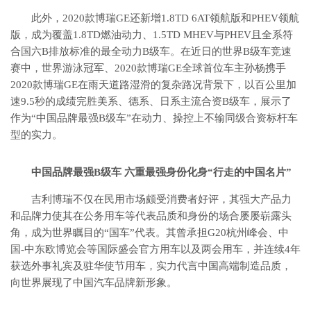
此外，2020款博瑞GE还新增1.8TD 6AT领航版和PHEV领航
版，成为覆盖1.8TD燃油动力、1.5TD MHEV与PHEV且全系符
合国六B排放标准的最全动力B级车。在近日的世界B级车竞速
赛中，世界游泳冠军、2020款博瑞GE全球首位车主孙杨携手
2020款博瑞GE在雨天道路湿滑的复杂路况背景下，以百公里加
速9.5秒的成绩完胜美系、德系、日系主流合资B级车，展示了
作为“中国品牌最强B级车”在动力、操控上不输同级合资标杆车
型的实力。
中国品牌最强B级车 六重最强身份化身“行走的中国名片”
吉利博瑞不仅在民用市场颇受消费者好评，其强大产品力
和品牌力使其在公务用车等代表品质和身份的场合屡屡崭露头
角，成为世界瞩目的“国车”代表。其曾承担G20杭州峰会、中
国-中东欧博览会等国际盛会官方用车以及两会用车，并连续4年
获选外事礼宾及驻华使节用车，实力代言中国高端制造品质，
向世界展现了中国汽车品牌新形象。