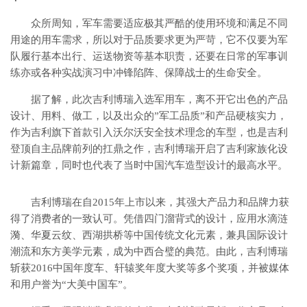
众所周知，军车需要适应极其严酷的使用环境和满足不同
用途的用车需求，所以对于品质要求更为严苛，它不仅要为军
队履行基本出行、运送物资等基本职责，还要在日常的军事训
练亦或各种实战演习中冲锋陷阵、保障战士的生命安全。
据了解，此次吉利博瑞入选军用车，离不开它出色的产品
设计、用料、做工，以及出众的”军工品质”和产品硬核实力，
作为吉利旗下首款引入沃尔沃安全技术理念的车型，也是吉利
登顶自主品牌前列的扛鼎之作，吉利博瑞开启了吉利家族化设
计新篇章，同时也代表了当时中国汽车造型设计的最高水平。
吉利博瑞在自2015年上市以来，其强大产品力和品牌力获
得了消费者的一致认可。凭借四门溜背式的设计，应用水滴涟
漪、华夏云纹、西湖拱桥等中国传统文化元素，兼具国际设计
潮流和东方美学元素，成为中西合璧的典范。由此，吉利博瑞
斩获2016中国年度车、轩辕奖年度大奖等多个奖项，并被媒体
和用户誉为“大美中国车”。