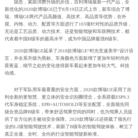
据悉，紧跟消费升级的步伐，吉利博瑞最新一代产品，全
新优化的2020款博瑞GE已于8月19日正式上市，新车综合了博
瑞、博瑞GE两代产品高颜值、高技术、高品质等优势，在外
观、内饰、动力、配置等方面进行了103项针对性的品质升级，
无论是工艺品质、动力技术、还是智能驾驶和车联网技术，都
代表着中国B级车的最高水平，成为中国品牌最强B级车。
2020款博瑞GE延承了2018款博瑞GE“时光竞速美学“设计语
言，并全系升级为黑标。车身颜色方面新增了更加年轻时尚的
星夜蓝，细节之处的变化使得新车看起来更加年轻大气、科技
动感。
对于军队用车最看重的安全方面，2020款博瑞GE采用了吉
利全新的更智慧、更立体的安全识别圈理念，全系搭载ESP9.3
代车身稳定系统，EPB+AUTOHOLD等安全配置，全面领先同
级合资品牌B级车，带来舒适驾乘空间的同时，也为驾乘人员提
供了全方位的主被动安全保障。2020款博瑞GE还搭载了领先行
业的L2级智能驾驶技术，刷新了B级车的智能驾驶体验，树立了
真正全速、全时、全向的行业智能驾驶新标准。