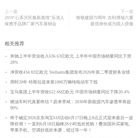
上一篇
下一篇
2019“心系灾区焕新真情”乐清人
致敬建国70周年 吉利博瑞六重
保携手品牌厂家汽车展销会
最强身份成为国人骄傲
相关推荐
奔驰上半年营业收入636.63亿欧元 上半年中国市场销量同比下滑
28%
净营收434.82亿欧元 Stellantis集团发布2026年第二季度财务业绩
用时20年 特斯拉迎来第1000万辆纯电动车下线
宝马集团上半年营收622.66亿欧元 中国市场销量同比下降20.4%
燃油车时代真要终结？蔚来李斌：2030年新能源汽车渗透率将超
90%
终于确定2026京东淘宝618活动6月17日晚上8点正式迎来最后一波
降价潮！一直到6月18日巅峰28小时低价抢购！叠加国补买家电、
苹果手机、空调抄底价来袭，错过等一年！