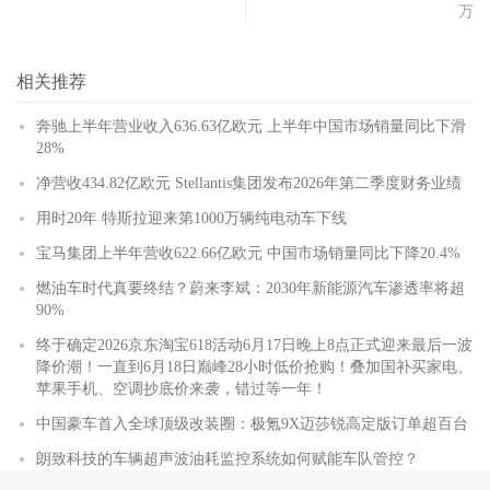
万
相关推荐
奔驰上半年营业收入636.63亿欧元 上半年中国市场销量同比下滑
28%
净营收434.82亿欧元 Stellantis集团发布2026年第二季度财务业绩
用时20年 特斯拉迎来第1000万辆纯电动车下线
宝马集团上半年营收622.66亿欧元 中国市场销量同比下降20.4%
燃油车时代真要终结？蔚来李斌：2030年新能源汽车渗透率将超
90%
终于确定2026京东淘宝618活动6月17日晚上8点正式迎来最后一波
降价潮！一直到6月18日巅峰28小时低价抢购！叠加国补买家电、
苹果手机、空调抄底价来袭，错过等一年！
中国豪车首入全球顶级改装圈：极氪9X迈莎锐高定版订单超百台
朗致科技的车辆超声波油耗监控系统如何赋能车队管控？