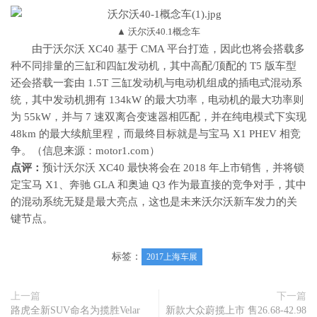
▲ 沃尔沃40.1概念车
由于沃尔沃 XC40 基于 CMA 平台打造，因此也将会搭载多
种不同排量的三缸和四缸发动机，其中高配/顶配的 T5 版车型
还会搭载一套由 1.5T 三缸发动机与电动机组成的插电式混动系
统，其中发动机拥有 134kW 的最大功率，电动机的最大功率则
为 55kW，并与 7 速双离合变速器相匹配，并在纯电模式下实现
48km 的最大续航里程，而最终目标就是与宝马 X1 PHEV 相竞
争。（信息来源：motor1.com）
点评：
预计沃尔沃 XC40 最快将会在 2018 年上市销售，并将锁
定宝马 X1、奔驰 GLA 和奥迪 Q3 作为最直接的竞争对手，其中
的混动系统无疑是最大亮点，这也是未来沃尔沃新车发力的关
键节点。
标签：
2017上海车展
上一篇
下一篇
路虎全新SUV命名为揽胜Velar
新款大众蔚揽上市 售26.68-42.98