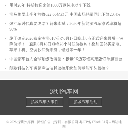
用时20年 特斯拉迎来第1000万辆纯电动车下线
宝马集团上半年营收622.66亿欧元 中国市场销量同比下降20.4%
燃油车时代真要终结？蔚来李斌：2030年新能源汽车渗透率将超
90%
终于确定2026京东淘宝618活动6月17日晚上8点正式迎来最后一波
降价潮！一直到6月18日巅峰28小时低价抢购！叠加国补买家电、
苹果手机、空调抄底价来袭，错过等一年！
中国豪车首入全球顶级改装圈：极氪9X迈莎锐高定版订单超百台
朗致科技的车辆超声波油耗监控系统如何赋能车队管控？
深圳汽车网
鹏城汽车大事件
鹏城汽车活动
© 2026
深圳汽车网
际恒广告（深圳）有限公司
粤ICP备17046181号
-
网站地
图