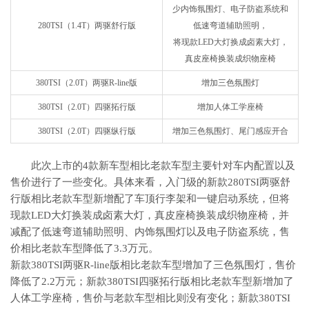
少内饰氛围灯、电子防盗系统和
280TSI（1.4T）两驱舒行版
低速弯道辅助照明，
将现款LED大灯换成卤素大灯，
真皮座椅换装成织物座椅
380TSI（2.0T）两驱R-line版
增加三色氛围灯
380TSI（2.0T）四驱拓行版
增加人体工学座椅
380TSI（2.0T）四驱纵行版
增加三色氛围灯、尾门感应开合
此次上市的4款新车型相比老款车型主要针对车内配置以及
售价进行了一些变化。具体来看，入门级的新款280TSI两驱舒
行版相比老款车型新增配了车顶行李架和一键启动系统，但将
现款LED大灯换装成卤素大灯，真皮座椅换装成织物座椅，并
减配了低速弯道辅助照明、内饰氛围灯以及电子防盗系统，售
价相比老款车型降低了3.3万元。
新款380TSI两驱R-line版相比老款车型增加了三色氛围灯，售价
降低了2.2万元；新款380TSI四驱拓行版相比老款车型新增加了
人体工学座椅，售价与老款车型相比则没有变化；新款380TSI