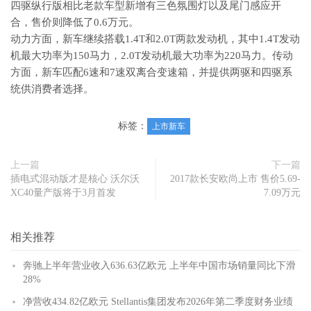
四驱纵行版相比老款车型新增有三色氛围灯以及尾门感应开
合，售价则降低了0.6万元。
动力方面，新车继续搭载1.4T和2.0T两款发动机，其中1.4T发动
机最大功率为150马力，2.0T发动机最大功率为220马力。传动
方面，新车匹配6速和7速双离合变速箱，并提供两驱和四驱系
统供消费者选择。
标签：
上市新车
上一篇
下一篇
插电式混动版才是核心 沃尔沃
2017款长安欧尚上市 售价5.69-
XC40量产版将于3月首发
7.09万元
相关推荐
奔驰上半年营业收入636.63亿欧元 上半年中国市场销量同比下滑
28%
净营收434.82亿欧元 Stellantis集团发布2026年第二季度财务业绩