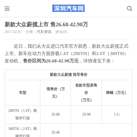
新款大众蔚揽上市 售26.68-42.98万
2017-02-07
分类：
汽车资讯
评论(0)
近日，我们从大众进口汽车官方获悉，新款大众蔚揽正式
上市。新车在动力方面搭载1.4T（280TSI）和2.0T（380TSI）
发动机，
售价区间为26.68-42.98万元
，详情请见下表：
新款大众蔚揽 指导售价
老款车型原售
现售价（万
车型
价
降幅（万元）
元）
（万元）
280TSI（1.4T）两
26.68
29.98
3.3↓
驱舒行版
380TSI（2.0T）两
29.48
驱舒行版