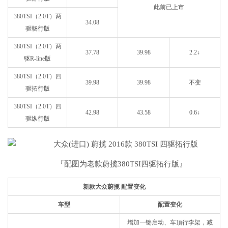
此前已上市
380TSI（2.0T）两
34.08
驱畅行版
380TSI（2.0T）两
37.78
39.98
2.2↓
驱R-line版
380TSI（2.0T）四
39.98
39.98
不变
驱拓行版
380TSI（2.0T）四
42.98
43.58
0.6↓
驱纵行版
『配图为老款蔚揽380TSI四驱拓行版』
新款大众蔚揽 配置变化
车型
配置变化
增加一键启动、车顶行李架，减