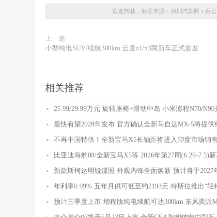
欢迎转载，标注来源：
深圳汽车网
»
百公
上一篇
小型纯电SUV/续航300km 云度π1/π3两新车正式首发
相关推荐
25.99/29.99万元 旋转座椅+滑动中岛 小米澎程N70/N
最快有望2028年发布 官方确认全新马自达MX-5将提
不再中国特供！全新宝马X5长轴距将进入印度市场销
比亚迪海豹08/全新宝马X5等 2026年第27周(6.29-7.5
新款斯柯达明锐谍照 外观内饰全面焕新 预计将于2027
年利率0.99% 五年月供可低至约2193元 特斯拉推出“轻
预计三季度上市 增程版纯电续航可达300km 东风奕派