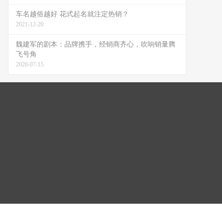
车名越俗越好 花式起名就注定热销？
2021-12-20
魏建军的剧本：品牌携手，经销商齐心，吹响销量腾
飞号角
2020-07-15