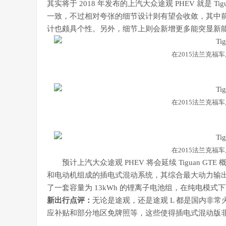
其实将于 2018 年发布的上汽大众途观 PHEV 就是 
一致，不过相对夸张的细节设计则有望会收敛，其中
计也颇具个性。另外，细节上则会新增更多能突显新
在2015法兰克福车展
在2015法兰克福车展
在2015法兰克福车展
预计上汽大众途观 PHEV 将会延续 Tiguan G
和电动机组成的插电式混动系统，其综合最大动力输出可达
了一套容量为 13kWh 的锂离子电池组，在纯电模式下可
新出行点评：
无论是途观，还是途观 L 都是国内非
应补贴和部分地区免牌照等，这些使得插电式混动版