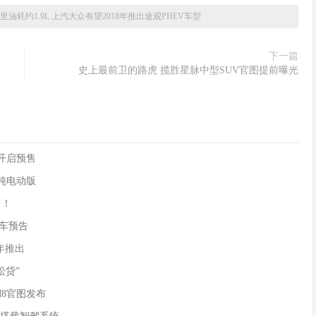
里油耗约1.9L 上汽大众有望2018年推出途观PHEV车型
下一篇
史上最前卫的路虎 揽胜星脉中型SUV官图提前曝光
90开启预售
供纯电动版
售！
)新车预告
年推出
松贷”
M8官图发布