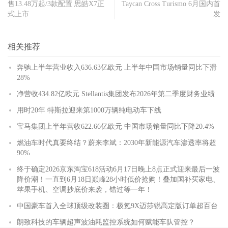
售13.48万起/3款配置 思皓X7正
Taycan Cross Turismo 6月国内首
式上市
发
相关推荐
奔驰上半年营业收入636.63亿欧元 上半年中国市场销量同比下滑
28%
净营收434.82亿欧元 Stellantis集团发布2026年第二季度财务业绩
用时20年 特斯拉迎来第1000万辆纯电动车下线
宝马集团上半年营收622.66亿欧元 中国市场销量同比下降20.4%
燃油车时代真要终结？蔚来李斌：2030年新能源汽车渗透率将超
90%
终于确定2026京东淘宝618活动6月17日晚上8点正式迎来最后一波
降价潮！一直到6月18日巅峰28小时低价抢购！叠加国补买家电、
苹果手机、空调抄底价来袭，错过等一年！
中国豪车首入全球顶级改装圈：极氪9X迈莎锐高定版订单超百台
朗致科技的车辆超声波油耗监控系统如何赋能车队管控？