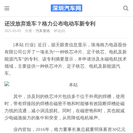
还没放弃造车？格力公布电动车新专利
2021-03-05
分类：
汽车资讯
评论(0)
[本站 行业] 近日，据天眼查信息显示，珠海格力电器股份
有限公司公开了一项名为“一种铁芯冲片、定子铁芯、电机及新
能源汽车”的专利。该专利摘要显示，本申请涉及永磁电机技术
领域，主要提供一种铁芯冲片、定子铁芯、电机及新能源汽
车。
其中，涉及到的铁芯冲片包括多个位于外周的焊槽，使用
时，带有焊接段的焊槽在磁密不饱和时能够有效阻断焊槽处磁
力线的流通，减小涡流损耗。同时，在磁密饱和时，其也能减
少电磁激振力的集中和突变，从而降低电机噪声。
业内皆知，2016年，格力董事长兼总裁董明珠募资30亿元