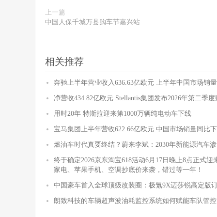
上一篇
中国人保千城万县购车节嘉兴站
相关推荐
奔驰上半年营业收入636.63亿欧元 上半年中国市场销量
净营收434.82亿欧元 Stellantis集团发布2026年第二
用时20年 特斯拉迎来第1000万辆纯电动车下线
宝马集团上半年营收622.66亿欧元 中国市场销量同比下降
燃油车时代真要终结？蔚来李斌：2030年新能源汽车渗
终于确定2026京东淘宝618活动6月17日晚上8点正
家电、苹果手机、空调抄底价来袭，错过等一年！
中国豪车首入全球顶级改装圈：极氪9X迈莎锐高定版
朗致科技的车辆超声波油耗监控系统如何赋能车队管控