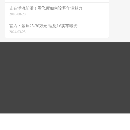
走在潮流前沿！看飞度如何诠释年轻魅力
2018-08-28
官方：聚焦25-30万元 理想L6实车曝光
2024-03-25