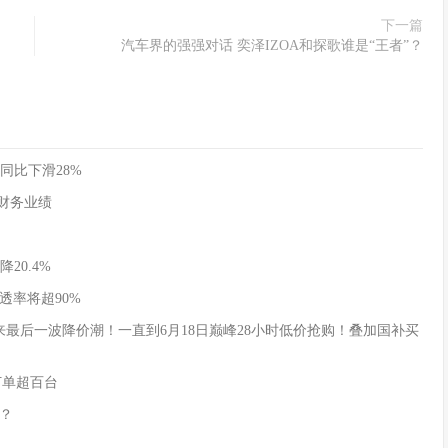
下一篇
汽车界的强强对话 奕泽IZOA和探歌谁是“王者”？
同比下滑28%
季度财务业绩
20.4%
透率将超90%
式迎来最后一波降价潮！一直到6月18日巅峰28小时低价抢购！叠加国补买
订单超百台
？