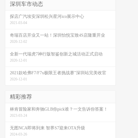
深圳车市动态
探店广汽埃安深圳松兴星河ico展示中心
2021-03-04
奇瑞百店开业又一站！深圳怡悦宝致4S店隆重开业
2020-12-02
全新一代瑞虎7神行版智鉴创新之城活动正式启动
2020-12-01
2021款哈弗F7/F7x极限王者挑战赛”深圳站完美收官
2020-12-01
精彩推荐
林肯冒险家和奔驰GLB你pick谁？一文告诉你答案！
2023-03-24
无图NCA即将到来 智界S7迎来OTA升级
2024-03-26