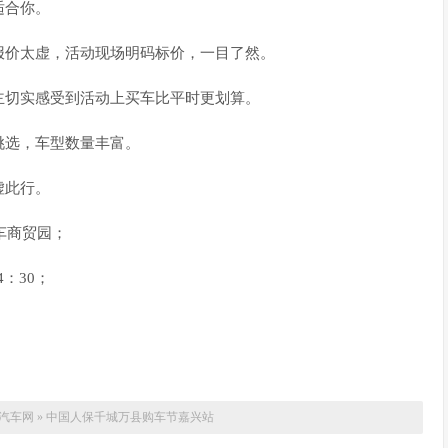
适合你。
报价太虚，活动现场明码标价，一目了然。
主切实感受到活动上买车比平时更划算。
挑选，车型数量丰富。
虚此行。
车商贸园；
4：30；
汽车网
»
中国人保千城万县购车节嘉兴站