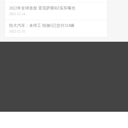
2022年全球首发 雷克萨斯RZ实车曝光
2021-12-14
恒大汽车：未停工 恒驰5已交付324辆
2022-12-31