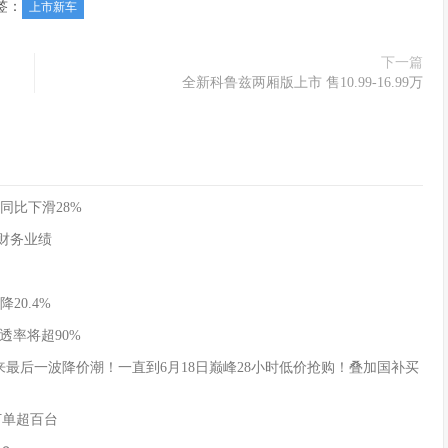
签：
上市新车
下一篇
全新科鲁兹两厢版上市 售10.99-16.99万
同比下滑28%
季度财务业绩
20.4%
透率将超90%
式迎来最后一波降价潮！一直到6月18日巅峰28小时低价抢购！叠加国补买
订单超百台