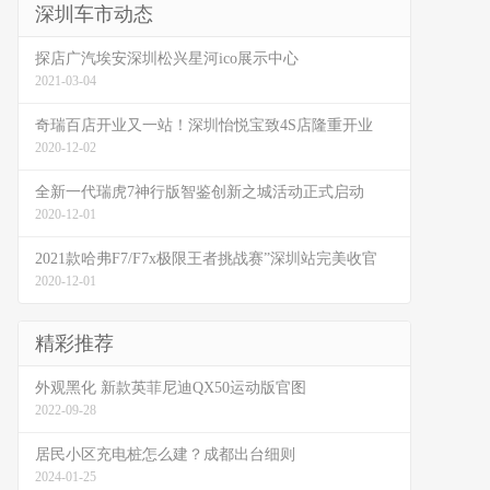
深圳车市动态
探店广汽埃安深圳松兴星河ico展示中心
2021-03-04
奇瑞百店开业又一站！深圳怡悦宝致4S店隆重开业
2020-12-02
全新一代瑞虎7神行版智鉴创新之城活动正式启动
2020-12-01
2021款哈弗F7/F7x极限王者挑战赛”深圳站完美收官
2020-12-01
精彩推荐
外观黑化 新款英菲尼迪QX50运动版官图
2022-09-28
居民小区充电桩怎么建？成都出台细则
2024-01-25