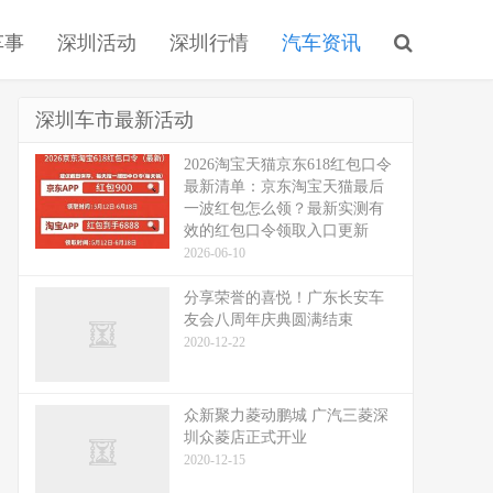
车事
深圳活动
深圳行情
汽车资讯
深圳车市最新活动
2026淘宝天猫京东618红包口令
最新清单：京东淘宝天猫最后
一波红包怎么领？最新实测有
效的红包口令领取入口更新
2026-06-10
分享荣誉的喜悦！广东长安车
友会八周年庆典圆满结束
2020-12-22
众新聚力菱动鹏城 广汽三菱深
圳众菱店正式开业
2020-12-15