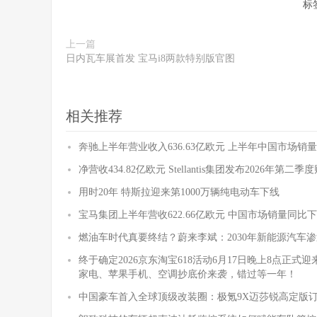
标
上一篇
日内瓦车展首发 宝马i8两款特别版官图
相关推荐
奔驰上半年营业收入636.63亿欧元 上半年中国市场销量
净营收434.82亿欧元 Stellantis集团发布2026年第二
用时20年 特斯拉迎来第1000万辆纯电动车下线
宝马集团上半年营收622.66亿欧元 中国市场销量同比下降
燃油车时代真要终结？蔚来李斌：2030年新能源汽车渗
终于确定2026京东淘宝618活动6月17日晚上8点正
家电、苹果手机、空调抄底价来袭，错过等一年！
中国豪车首入全球顶级改装圈：极氪9X迈莎锐高定版