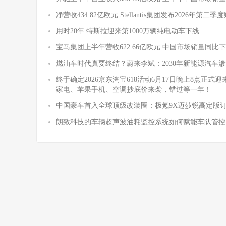
净营收434.82亿欧元 Stellantis集团发布2026年第二
用时20年 特斯拉迎来第1000万辆纯电动车下线
宝马集团上半年营收622.66亿欧元 中国市场销量同比下降
燃油车时代真要终结？蔚来李斌：2030年新能源汽车渗
终于确定2026京东淘宝618活动6月17日晚上8点正
家电、苹果手机、空调抄底价来袭，错过等一年！
中国豪车首入全球顶级改装圈：极氪9X迈莎锐高定版
朗致科技的车辆超声波油耗监控系统如何赋能车队管控