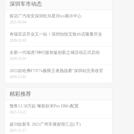
深圳车市动态
探店广汽埃安深圳松兴星河ico展示中心
2021-03-04
奇瑞百店开业又一站！深圳怡悦宝致4S店隆重开业
2020-12-02
全新一代瑞虎7神行版智鉴创新之城活动正式启动
2020-12-01
2021款哈弗F7/F7x极限王者挑战赛”深圳站完美收官
2020-12-01
精彩推荐
预售13.58万起 曝新款宋Pro DM-i配置
2021-12-22
超50款新车 2021广州车展探馆汇总(下)
2021-11-17