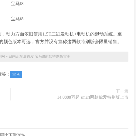
，动力方面依旧使用1.5T三缸发动机+电动机的混动系统。至
个性的颜色版本可选，官方并没有宣称这两款特别版会限量销售。
车网
»
日内瓦车展首发 宝马i8两款特别版官图
标签：
宝马
下一篇
14.0888万起 smart两款挚爱特别版上市
同比下滑28%