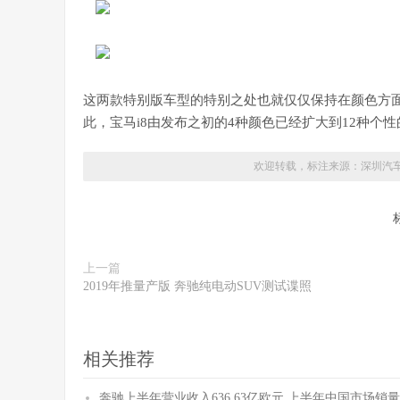
这两款特别版车型的特别之处也就仅仅保持在颜色方面
此，宝马i8由发布之初的4种颜色已经扩大到12种
欢迎转载，标注来源：
深圳汽
上一篇
2019年推量产版 奔驰纯电动SUV测试谍照
相关推荐
奔驰上半年营业收入636.63亿欧元 上半年中国市场销量