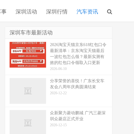
车事
深圳活动
深圳行情
汽车资讯
深圳车市最新活动
2026淘宝天猫京东618红包口令
最新清单：京东淘宝天猫最后
一波红包怎么领？最新实测有
效的红包口令领取入口更新
2026-06-10
分享荣誉的喜悦！广东长安车
友会八周年庆典圆满结束
2020-12-22
众新聚力菱动鹏城 广汽三菱深
圳众菱店正式开业
2020-12-15