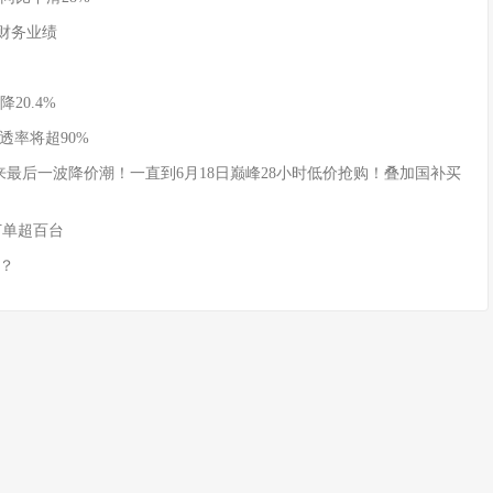
季度财务业绩
20.4%
透率将超90%
式迎来最后一波降价潮！一直到6月18日巅峰28小时低价抢购！叠加国补买
订单超百台
？