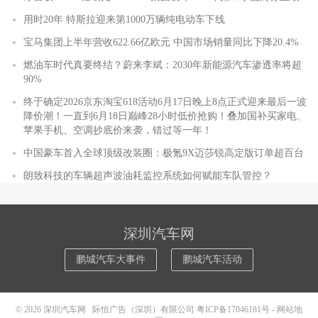
用时20年 特斯拉迎来第1000万辆纯电动车下线
宝马集团上半年营收622.66亿欧元 中国市场销量同比下降20.4%
燃油车时代真要终结？蔚来李斌：2030年新能源汽车渗透率将超
90%
终于确定2026京东淘宝618活动6月17日晚上8点正式迎来最后一波
降价潮！一直到6月18日巅峰28小时低价抢购！叠加国补买家电、
苹果手机、空调抄底价来袭，错过等一年！
中国豪车首入全球顶级改装圈：极氪9X迈莎锐高定版订单超百台
朗致科技的车辆超声波油耗监控系统如何赋能车队管控？
深圳汽车网
鹏城汽车大事件
鹏城汽车活动
© 2026
深圳汽车网
际恒广告（深圳）有限公司
粤ICP备17046181号
-
网站地